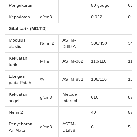
Pengukuran
50 gauge
60g
Kepadatan
g/cm3
0.922
0.92
Sifat tarik (MD/TD)
Modulus
ASTM-
N/mm2
330/450
340
elastis
D882A
Kekuatan
MPa
ASTM-882
110/110
110/
tarik
Elongasi
%
ASTM-882
105/110
105
pada Patah
Kekuatan
Metode
g/cm3
610
870
segel
Internal
N/mm2
40
57
Penyebaran
ASTM-
g/cm3
6
5.5
Air Mata
D1938