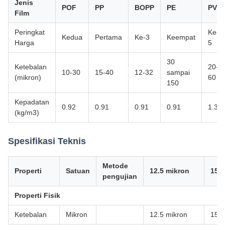
Jenis
POF
PP
BOPP
PE
PVC
Film
Peringkat
Ke-
Kedua
Pertama
Ke-3
Keempat
Harga
5
30
Ketebalan
20-
10-30
15-40
12-32
sampai
(mikron)
60
150
Kepadatan
0.92
0.91
0.91
0.91
1.34
(kg/m3)
Spesifikasi Teknis
Metode
Properti
Satuan
12.5 mikron
15 
pengujian
Properti Fisik
Ketebalan
Mikron
12.5 mikron
15 m