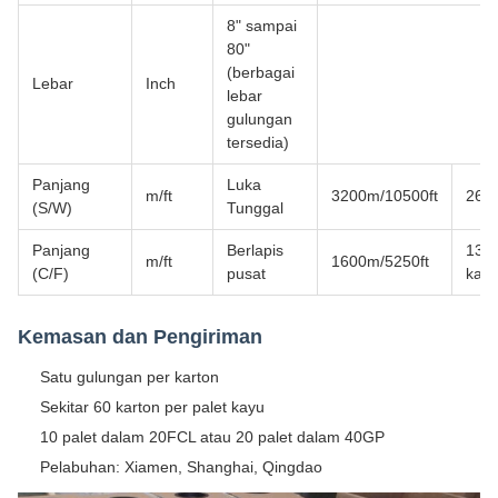
8" sampai
80"
(berbagai
Lebar
Inch
lebar
gulungan
tersedia)
Panjang
Luka
m/ft
3200m/10500ft
266
(S/W)
Tunggal
Panjang
Berlapis
133
m/ft
1600m/5250ft
(C/F)
pusat
kaki
Kemasan dan Pengiriman
Satu gulungan per karton
Sekitar 60 karton per palet kayu
10 palet dalam 20FCL atau 20 palet dalam 40GP
Pelabuhan: Xiamen, Shanghai, Qingdao