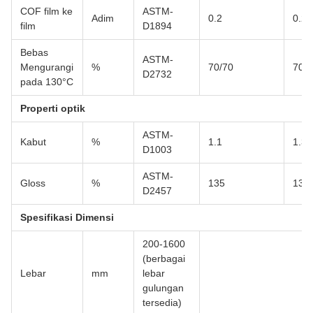
COF film ke
ASTM-
Adim
0.2
0.2
film
D1894
Bebas
ASTM-
Mengurangi
%
70/70
70/7
D2732
pada 130°C
Properti optik
ASTM-
Kabut
%
1.1
1.3
D1003
ASTM-
Gloss
%
135
135
D2457
Spesifikasi Dimensi
200-1600
(berbagai
Lebar
mm
lebar
gulungan
tersedia)