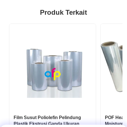
Produk Terkait
Film Susut Poliolefin Pelindung
POF Heat S
Plastik Ekstrusi Ganda Ukuran
Moisture P