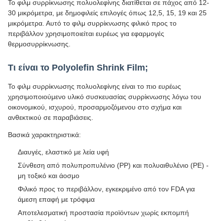
Το φιλμ συρρίκνωσης πολυολεφίνης διατίθεται σε πάχος από 12-
30 μικρόμετρα, με δημοφιλείς επιλογές όπως 12,5, 15, 19 και 25
μικρόμετρα. Αυτό το φιλμ συρρίκνωσης φιλικό προς το
περιβάλλον χρησιμοποιείται ευρέως για εφαρμογές
θερμοσυρρίκνωσης.
Τι είναι το Polyolefin Shrink Film;
Το φιλμ συρρίκνωσης πολυολεφίνης είναι το πιο ευρέως
χρησιμοποιούμενο υλικό συσκευασίας συρρίκνωσης λόγω του
οικονομικού, ισχυρού, προσαρμοζόμενου στο σχήμα και
ανθεκτικού σε παραβιάσεις.
Βασικά χαρακτηριστικά:
Διαυγές, ελαστικό με λεία υφή
Σύνθεση από πολυπροπυλένιο (PP) και πολυαιθυλένιο (PE) -
μη τοξικό και άοσμο
Φιλικό προς το περιβάλλον, εγκεκριμένο από τον FDA για
άμεση επαφή με τρόφιμα
Αποτελεσματική προστασία προϊόντων χωρίς εκπομπή