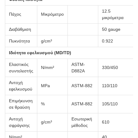
12.5
Πάχος
Μικρόμετρο
μικρόμετρα
Διαβάθμιση
50 gauge
Πυκνότητα
g/cm³
0.922
Ιδιότητα εφελκυσμού (MD/TD)
Ελαστικός
ASTM-
N/mm²
330/450
συντελεστής
D882A
Αντοχή
MPa
ASTM-882
110/110
εφελκυσμού
Επιμήκυνση
%
ASTM-882
105/110
σε θραύση
Αντοχή
Εσωτερική
g/cm³
610
σφράγισης
μέθοδος
N/mm²
40