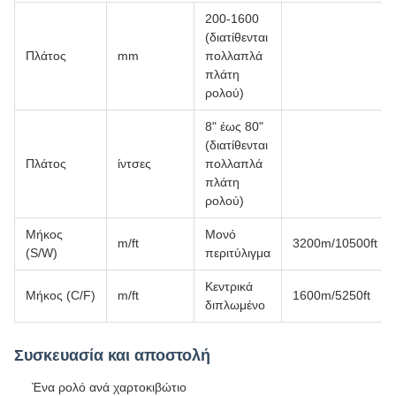
200-1600
(διατίθενται
Πλάτος
mm
πολλαπλά
πλάτη
ρολού)
8" έως 80"
(διατίθενται
Πλάτος
ίντσες
πολλαπλά
πλάτη
ρολού)
Μήκος
Μονό
m/ft
3200m/10500ft
(S/W)
περιτύλιγμα
Κεντρικά
Μήκος (C/F)
m/ft
1600m/5250ft
διπλωμένο
Συσκευασία και αποστολή
Ένα ρολό ανά χαρτοκιβώτιο