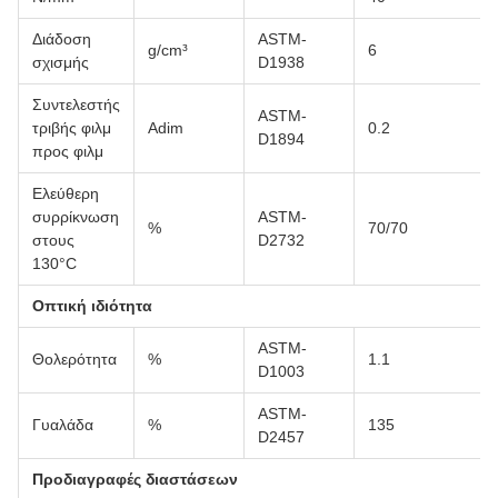
Διάδοση
ASTM-
g/cm³
6
σχισμής
D1938
Συντελεστής
ASTM-
τριβής φιλμ
Adim
0.2
D1894
προς φιλμ
Ελεύθερη
συρρίκνωση
ASTM-
%
70/70
στους
D2732
130°C
Οπτική ιδιότητα
ASTM-
Θολερότητα
%
1.1
D1003
ASTM-
Γυαλάδα
%
135
D2457
Προδιαγραφές διαστάσεων