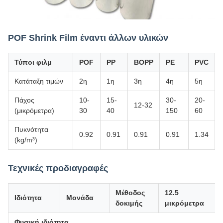
POF Shrink Film έναντι άλλων υλικών
Τύποι φιλμ
POF
PP
BOPP
PE
PVC
Κατάταξη τιμών
2η
1η
3η
4η
5η
Πάχος
10-
15-
30-
20-
12-32
(μικρόμετρα)
30
40
150
60
Πυκνότητα
0.92
0.91
0.91
0.91
1.34
(kg/m³)
Τεχνικές προδιαγραφές
Μέθοδος
12.5
Ιδιότητα
Μονάδα
δοκιμής
μικρόμετρα
Φυσική ιδιότητα