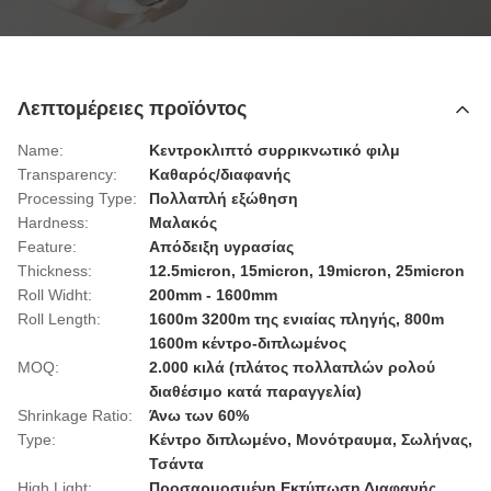
Λεπτομέρειες προϊόντος
Name:
Κεντροκλιπτό συρρικνωτικό φιλμ
Transparency:
Καθαρός/διαφανής
Processing Type:
Πολλαπλή εξώθηση
Hardness:
Μαλακός
Feature:
Απόδειξη υγρασίας
Thickness:
12.5micron, 15micron, 19micron, 25micron
Roll Widht:
200mm - 1600mm
Roll Length:
1600m 3200m της ενιαίας πληγής, 800m
1600m κέντρο-διπλωμένος
MOQ:
2.000 κιλά (πλάτος πολλαπλών ρολού
διαθέσιμο κατά παραγγελία)
Shrinkage Ratio:
Άνω των 60%
Type:
Κέντρο διπλωμένο, Μονότραυμα, Σωλήνας,
Τσάντα
High Light:
Προσαρμοσμένη Εκτύπωση Διαφανής