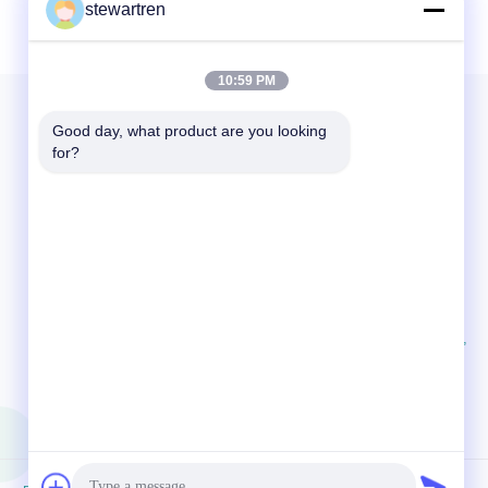
stewartren
10:59 PM
Good day, what product are you looking 
for?
HUBUNGI KAMI
86-592-5503592
07:30-23:59
sales@after-printing.com
Unit 2601 No. 13 Jalan Jinzhong, Distrik Huli, Xiamen,
Cina