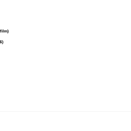
film)
6)