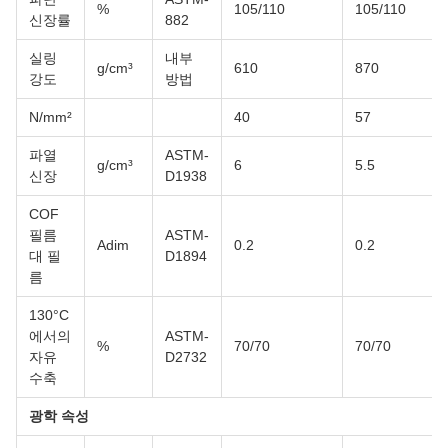
%
105/110
105/110
신장률
882
실링
내부
g/cm³
610
870
강도
방법
N/mm²
40
57
파열
ASTM-
g/cm³
6
5.5
신장
D1938
COF
필름
ASTM-
Adim
0.2
0.2
대 필
D1894
름
130°C
에서의
ASTM-
%
70/70
70/70
자유
D2732
수축
광학 속성