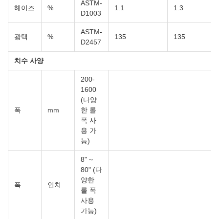
ASTM-
헤이즈
%
1.1
1.3
D1003
ASTM-
광택
%
135
135
D2457
치수 사양
200-
1600
(다양
폭
mm
한 롤
폭 사
용 가
능)
8" ~
80" (다
양한
폭
인치
롤 폭
사용
가능)