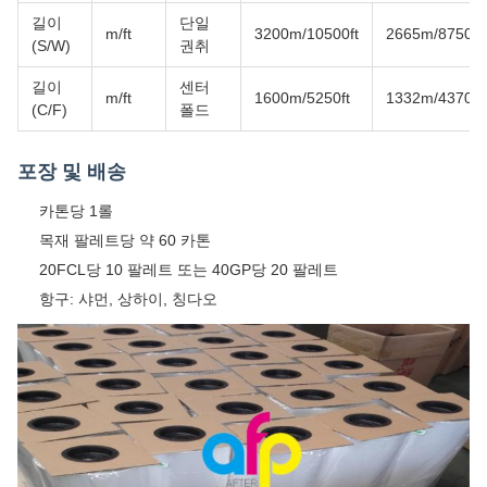
길이
단일
m/ft
3200m/10500ft
2665m/8750ft
(S/W)
권취
길이
센터
m/ft
1600m/5250ft
1332m/4370ft
(C/F)
폴드
포장 및 배송
카톤당 1롤
목재 팔레트당 약 60 카톤
20FCL당 10 팔레트 또는 40GP당 20 팔레트
항구: 샤먼, 상하이, 칭다오