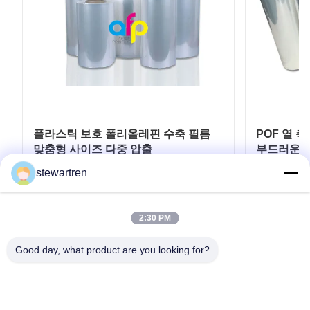
플라스틱 보호 폴리올레핀 수축 필름
POF 열 
맞춤형 사이즈 다중 압출
부드러운 
stewartren
최고의 가격을 얻으십시오
최
2:30 PM
Good day, what product are you looking for?
전화: 0086-592-5503592
이메일: sales@after-printing.com