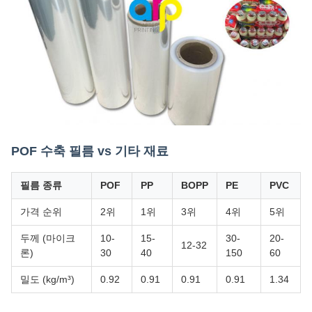
POF 수축 필름 vs 기타 재료
필름 종류
POF
PP
BOPP
PE
PVC
가격 순위
2위
1위
3위
4위
5위
두께 (마이크
10-
15-
30-
20-
12-32
론)
30
40
150
60
밀도 (kg/m³)
0.92
0.91
0.91
0.91
1.34