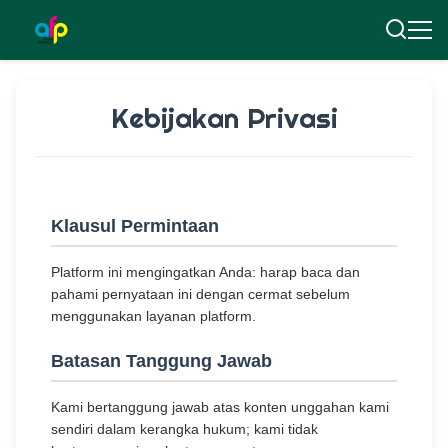
Kebijakan Privasi
Klausul Permintaan
Platform ini mengingatkan Anda: harap baca dan
pahami pernyataan ini dengan cermat sebelum
menggunakan layanan platform.
Batasan Tanggung Jawab
Kami bertanggung jawab atas konten unggahan kami
sendiri dalam kerangka hukum; kami tidak