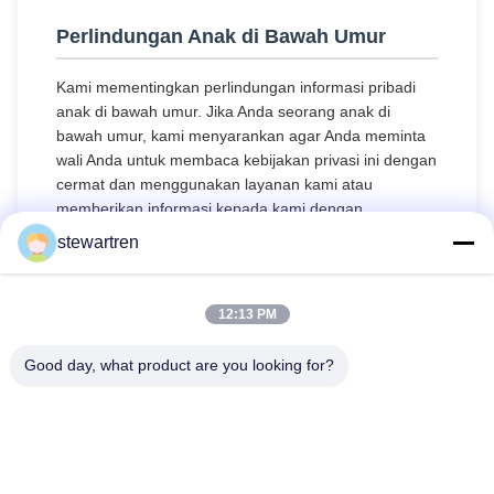
Perlindungan Anak di Bawah Umur
Kami mementingkan perlindungan informasi pribadi
anak di bawah umur. Jika Anda seorang anak di
bawah umur, kami menyarankan agar Anda meminta
wali Anda untuk membaca kebijakan privasi ini dengan
cermat dan menggunakan layanan kami atau
memberikan informasi kepada kami dengan
persetujuan wali Anda.
stewartren
12:13 PM
Good day, what product are you looking for?
tel: 86-592-5503592
E-mail: sales@after-printing.com
Unit 2601 No. 13 Jalan Jinzhong, Distrik Huli, Xiamen, Cina