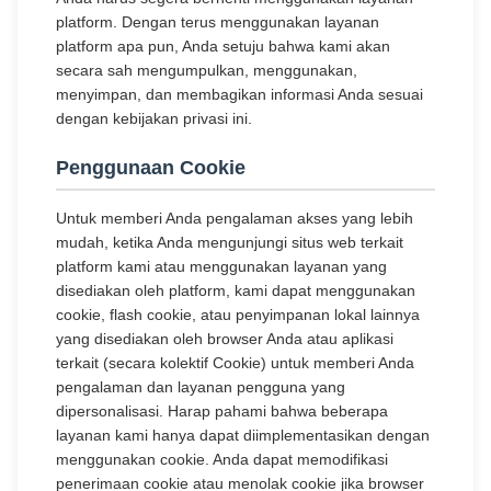
platform. Dengan terus menggunakan layanan
platform apa pun, Anda setuju bahwa kami akan
secara sah mengumpulkan, menggunakan,
menyimpan, dan membagikan informasi Anda sesuai
dengan kebijakan privasi ini.
Penggunaan Cookie
Untuk memberi Anda pengalaman akses yang lebih
mudah, ketika Anda mengunjungi situs web terkait
platform kami atau menggunakan layanan yang
disediakan oleh platform, kami dapat menggunakan
cookie, flash cookie, atau penyimpanan lokal lainnya
yang disediakan oleh browser Anda atau aplikasi
terkait (secara kolektif Cookie) untuk memberi Anda
pengalaman dan layanan pengguna yang
dipersonalisasi. Harap pahami bahwa beberapa
layanan kami hanya dapat diimplementasikan dengan
menggunakan cookie. Anda dapat memodifikasi
penerimaan cookie atau menolak cookie jika browser