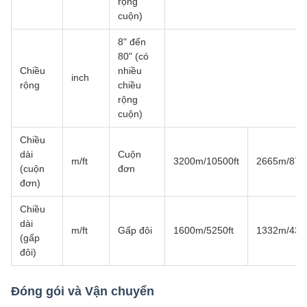
rộng
cuộn)
8" đến
80" (có
Chiều
nhiều
inch
rộng
chiều
rộng
cuộn)
Chiều
dài
Cuộn
m/ft
3200m/10500ft
2665m/8750
(cuộn
đơn
đơn)
Chiều
dài
m/ft
Gấp đôi
1600m/5250ft
1332m/4370
(gấp
đôi)
Đóng gói và Vận chuyển