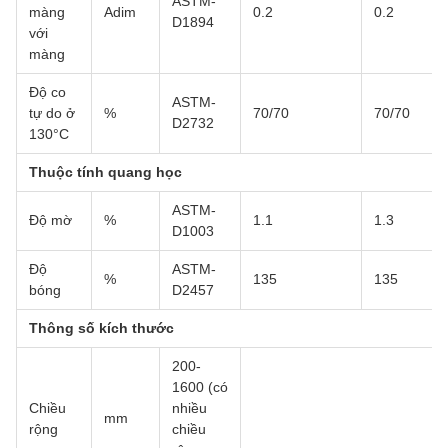
ASTM-
màng
Adim
0.2
0.2
D1894
với
màng
Độ co
ASTM-
tự do ở
%
70/70
70/70
D2732
130°C
Thuộc tính quang học
ASTM-
Độ mờ
%
1.1
1.3
D1003
Độ
ASTM-
%
135
135
bóng
D2457
Thông số kích thước
200-
1600 (có
Chiều
nhiều
mm
rộng
chiều