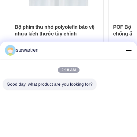
Bộ phim thu nhỏ polyolefin bảo vệ
POF Bộ sợ
nhựa kích thước tùy chỉnh
chống ẩm 
Nhận được giá tốt nhất
N
stewartren
2:18 AM
Good day, what product are you looking for?
điện thoại: 0086-592-5503592
E-mail: sales@after-printing.com
Tầng 2601, Số 13 đường Jinzhong, quận Huli, Hạ Môn, Trung
Quốc