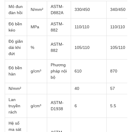
Mô đun
ASTM-
N/mm²
330/450
340/450
đàn hồi
D882A
Độ bền
ASTM-
MPa
110/110
110/110
kéo
882
Độ giãn
ASTM-
dài khi
%
105/110
105/110
882
đứt
Phương
Độ bền
g/cm³
pháp nội
610
870
hàn
bộ
N/mm²
40
57
Lan
ASTM-
truyền
g/cm³
6
5.5
D1938
rách
Hệ số
ma sát