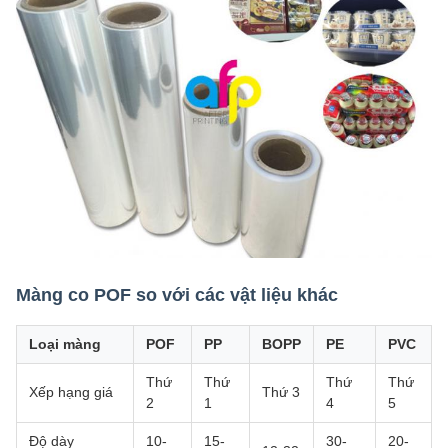
Màng co POF so với các vật liệu khác
Loại màng
POF
PP
BOPP
PE
PVC
Thứ
Thứ
Thứ
Thứ
Xếp hạng giá
Thứ 3
2
1
4
5
Độ dày
10-
15-
30-
20-