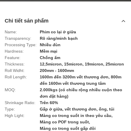
Chi tiết sản phẩm
Name:
Phim co lại ở giữa
Transparency:
Rõ ràng/minh bạch
Processing Type:
Nhiều đùn
Hardness:
Mềm mại
Feature:
Chống ẩm
Thickness:
12,5micron, 15micron, 19micron, 25micron
Roll Widht:
200mm - 1600mm
Roll Length:
1600m đến 3200m vết thương đơn, 800m
đến 1600m vết thương trung tâm
MOQ:
2.000kgs (có chiều rộng nhiều cuộn theo
đơn đặt hàng)
Shrinkage Ratio:
Trên 60%
Type:
Gấp ở giữa, vết thương đơn, ống, túi
High Light:
Màng co trong suốt in theo yêu cầu
,
Màng co POF trong suốt
,
Màng co trong suốt gấp đôi