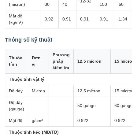
12-32
(micron)
30
40
150
60
Mật độ
0.92
0.91
0.91
0.91
1.34
(kg/m³)
Thông số kỹ thuật
Phương
Thuộc
Đơn
pháp
12.5 micron
15 micron
tính
vị
kiểm tra
Thuộc tính vật lý
Độ dày
Micron
12.5 micron
15 micron
Độ dày
50 gauge
60 gauge
(gauge)
Mật độ
g/cm³
0.922
0.922
Thuộc tính kéo (MD/TD)