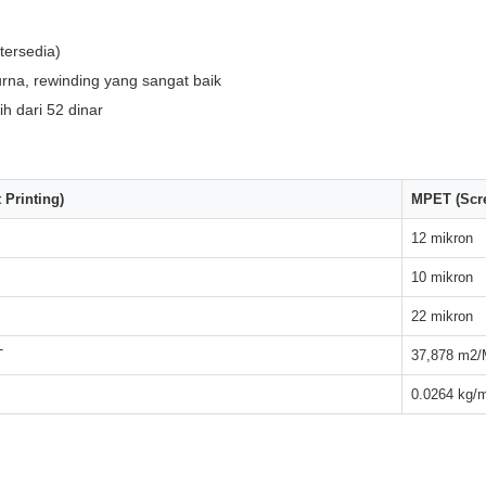
tersedia)
rna, rewinding yang sangat baik
h dari 52 dinar
 Printing)
MPET (Scre
12 mikron
10 mikron
22 mikron
T
37,878 m2
0.0264 kg/