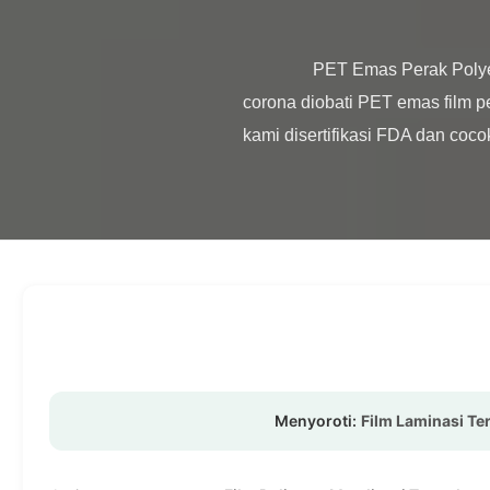
                PET Emas Perak Polyester Metalized Thermal Lamination Film Roll Corona diobati Ringkasan Produk Sampel gratis 
corona diobati PET emas film p
kami disertifikasi FDA dan cocok
Menyoroti:
Film Laminasi Ter