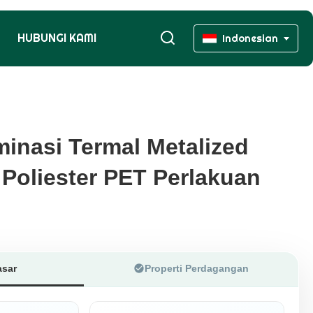
HUBUNGI KAMI
Indonesian
minasi Termal Metalized
minasi Termal Metalized
Poliester PET Perlakuan
Poliester PET Perlakuan
asar
Properti Perdagangan