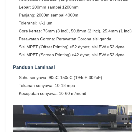
Lebar: 200mm sampai 1200mm
Panjang: 2000m sampai 4000m
Toleransi: +/-1 um
Core kertas: 76mm (3 inci), 50.8mm (2 inci), 25.4mm (1 inci)
Perawatan Corona: Perawatan Corona sisi ganda
Sisi MPET (Offset Printing) ≥52 dynes; sisi EVA ≥52 dyne
Sisi MPET (Screen Printing) ≥42 dyne; sisi EVA ≥52 dyne
Panduan Laminasi
Suhu senyawa: 90oC-150oC (194oF-302oF)
Tekanan senyawa: 10-18 mpa
Kecepatan senyawa: 10-60 m/menit