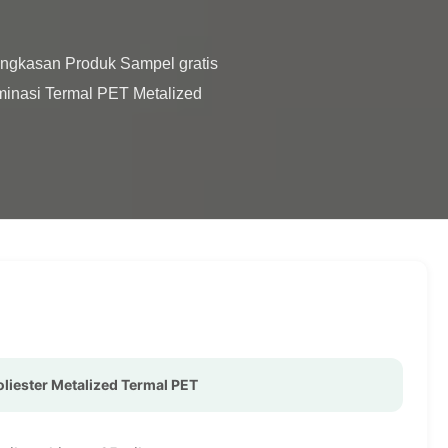
minasi Termal PET Metalized 
oliester Metalized Termal PET