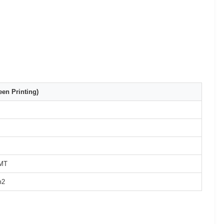
en Printing)
/MT
m2