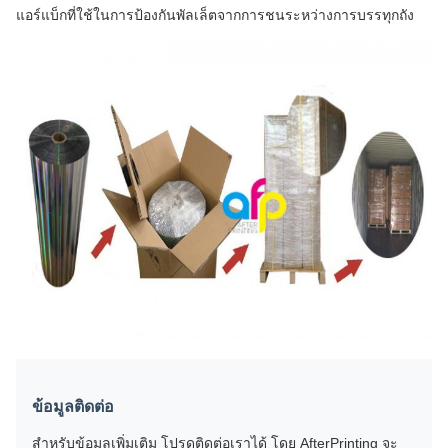
แอร์แบ็กที่ใช้ในการป้องกันพัลเล็ตจากการชนระหว่างการบรรทุกถัง
ข้อมูลติดต่อ
สําหรับข้อมูลเพิ่มเติม โปรดติดต่อเราได้ โดย AfterPrinting จะ