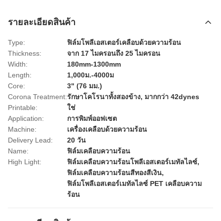
รายละเอียดสินค้า
Type:
ฟิล์มโพลีเอสเตอร์เคลือบด้วยความร้อน
Thickness:
จาก 17 ไมครอนถึง 25 ไมครอน
Width:
180mm-1300mm
Length:
1,000ม.-4000ม
Core:
3" (76 มม.)
Corona Treatment:
รักษาโคโรนาทั้งสองข้าง, มากกว่า 42dynes
Printable:
ใช่
Application:
การพิมพ์ออฟเซต
Machine:
เครื่องเคลือบด้วยความร้อน
Delivery Lead:
20 วัน
Name:
ฟิล์มเคลือบความร้อน
High Light:
ฟิล์มเคลือบความร้อนโพลีเอสเตอร์เมทัลไลซ์
,
ฟิล์มเคลือบความร้อนสีทองสีเงิน
,
ฟิล์มโพลีเอสเตอร์เมทัลไลซ์ PET เคลือบความ
ร้อน