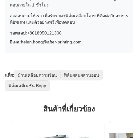
ตอบภายใน 1 ชั่วโมง
ส่งสอบถามให้เรา เพื่อรับราคาฟิล์มเคลือบโลหะที่ติดต่อกับอาหาร
ที่อัพเดท และตัวอย่างฟรีเพื่อทดสอบ
วอทแอป:
+8618950121306
อีเมล:
helen.hong@after-printing.com
แท็ก:
ม้วนเคลือบความร้อน
ฟิล์มผสมผสานอ่อน
ฟิล์มเลมีเนชั่น Bopp
สินค้าที่เกี่ยวข้อง