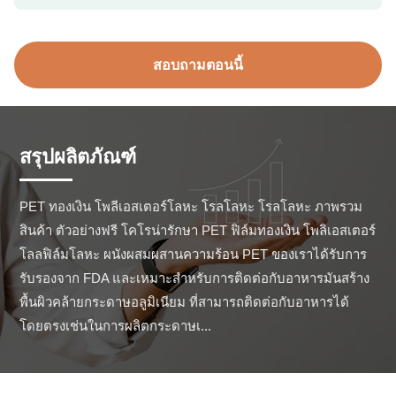
สอบถามตอนนี้
สรุปผลิตภัณฑ์
PET ทองเงิน โพลีเอสเตอร์โลหะ โรลโลหะ โรลโลหะ ภาพรวม
สินค้า ตัวอย่างฟรี โคโรน่ารักษา PET ฟิล์มทองเงิน โพลิเอสเตอร์ 
โลลฟิล์มโลหะ ผนังผสมผสานความร้อน PET ของเราได้รับการ
รับรองจาก FDA และเหมาะสําหรับการติดต่อกับอาหารมันสร้าง
พื้นผิวคล้ายกระดาษอลูมิเนียม ที่สามารถติดต่อกับอาหารได้
โดยตรงเช่นในการผลิตกระดาษเ...