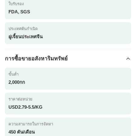
ใบรับรอง
FDA, SGS
ประเทศต้นกำเนิด
ฝูเจี้ยนประเทศจีน
การซื้อขายอสังหาริมทรัพย์
ขั้นต่ำ
2,000กก
ราคาต่อหน่วย
USD2.79-5.5/KG
ความสามารถในการจัดหา
450 ตัน/เดือน