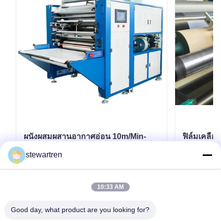
ผนังผสมผสานอากาศอ่อน 10m/Min-
ฟิล์มเคลือ
60m/Min สําหรับบรรจุภัณฑ์ยืดหยุ่น
3000 ม. ส
stewartren
เคลือบกร
หา ราคา ที่ ดี ที่สุด
10:33 AM
Good day, what product are you looking for?