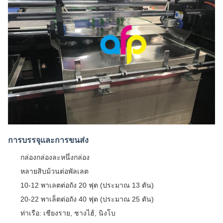
การบรรจุและการขนส่ง
กล่องกล่องละหนึ่งกล่อง
หลายสิบม้วนต่อพัลเลต
10-12 พาเลตต่อถัง 20 ฟุต (ประมาณ 13 ตัน)
20-22 พาเล็ตต่อถัง 40 ฟุต (ประมาณ 25 ตัน)
ท่าเรือ: เชียงราย, ชางไฮ้, นิงโบ