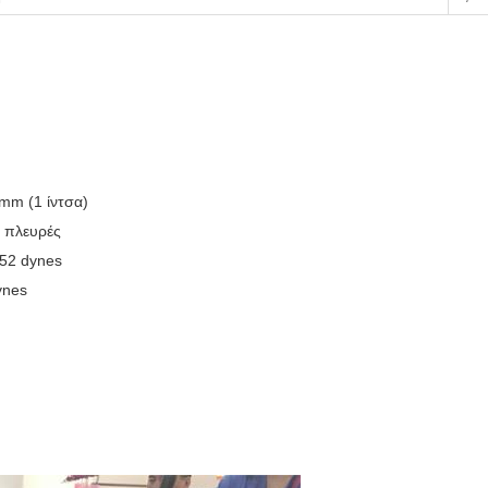
4mm (1 ίντσα)
ο πλευρές
52 dynes
ynes