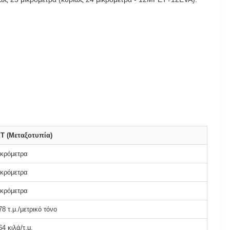
T (Μεταξοτυπία)
ικρόμετρα
ικρόμετρα
ικρόμετρα
78 τ.μ./μετρικό τόνο
64 κιλά/τ.μ.