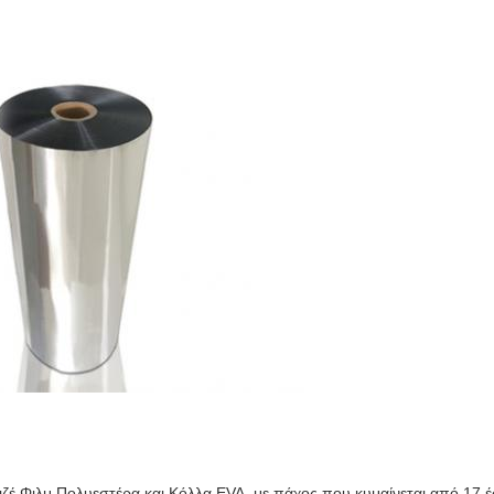
ιζέ Φιλμ Πολυεστέρα και Κόλλα EVA, με πάχος που κυμαίνεται από 17