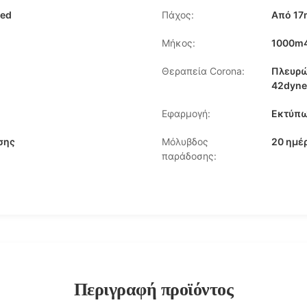
zed
Πάχος:
Από 17
Μήκος:
1000m
Θεραπεία Corona:
Πλευρώ
42dyne
Εφαρμογή:
Εκτύπω
σης
Μόλυβδος
20 ημέ
παράδοσης:
Περιγραφή προϊόντος