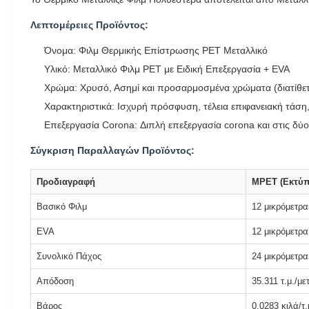
Λεπτομέρειες Προϊόντος:
Όνομα: Φιλμ Θερμικής Επίστρωσης PET Μεταλλικό
Υλικό: Μεταλλικό Φιλμ PET με Ειδική Επεξεργασία + EVA
Χρώμα: Χρυσό, Ασημί και προσαρμοσμένα χρώματα (διατίθετα
Χαρακτηριστικά: Ισχυρή πρόσφυση, τέλεια επιφανειακή τάση,
Επεξεργασία Corona: Διπλή επεξεργασία corona και στις δύ
Σύγκριση Παραλλαγών Προϊόντος:
Προδιαγραφή
MPET (Εκτύ
Βασικό Φιλμ
12 μικρόμετρα
EVA
12 μικρόμετρα
Συνολικό Πάχος
24 μικρόμετρα
Απόδοση
35.311 τ.μ./με
Βάρος
0,0283 κιλά/τ.