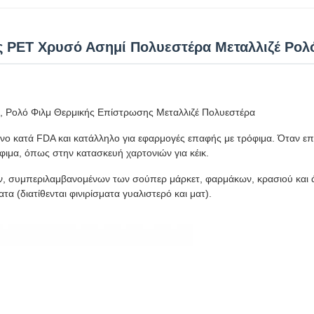
 PET Χρυσό Ασημί Πολυεστέρα Μεταλλιζέ Ρολ
a, Ρολό Φιλμ Θερμικής Επίστρωσης Μεταλλιζέ Πολυεστέρα
ο κατά FDA και κατάλληλο για εφαρμογές επαφής με τρόφιμα. Όταν επικ
φιμα, όπως στην κατασκευή χαρτονιών για κέικ.
ν, συμπεριλαμβανομένων των σούπερ μάρκετ, φαρμάκων, κρασιού και ά
(διατίθενται φινιρίσματα γυαλιστερό και ματ).