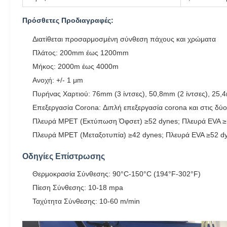
Πρόσθετες Προδιαγραφές:
Διατίθεται προσαρμοσμένη σύνθεση πάχους και χρώματα
Πλάτος: 200mm έως 1200mm
Μήκος: 2000m έως 4000m
Ανοχή: +/- 1 μm
Πυρήνας Χαρτιού: 76mm (3 ίντσες), 50,8mm (2 ίντσες), 25,
Επεξεργασία Corona: Διπλή επεξεργασία corona και στις δύ
Πλευρά MPET (Εκτύπωση Όφσετ) ≥52 dynes; Πλευρά EVA ≥
Πλευρά MPET (Μεταξοτυπία) ≥42 dynes; Πλευρά EVA ≥52 d
Οδηγίες Επίστρωσης
Θερμοκρασία Σύνθεσης: 90°C-150°C (194°F-302°F)
Πίεση Σύνθεσης: 10-18 mpa
Ταχύτητα Σύνθεσης: 10-60 m/min