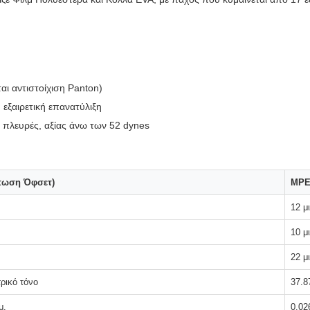
ι αντιστοίχιση Panton)
 εξαιρετική επανατύλιξη
ο πλευρές, αξίας άνω των 52 dynes
πωση Όφσετ)
MPE
12 μ
10 μ
22 μ
τρικό τόνο
37.8
μ.
0,02