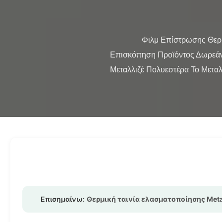
                Φιλμ Επίστρωσης Θερμικής Επεξεργασίας PET Χρυσό Ασημί Πολυεστέρα Μεταλλιζέ Ρολό Επεξεργασμένο με Corona 
Επισκόπηση Προϊόντος Δωρεάν 
Μεταλλιζέ Πολυεστέρα Το Μεταλ
Επισημαίνω:
Θερμική ταινία ελασματοποίησης Met