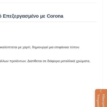
ό Επεξεργασμένο με Corona
αλύπτεται με χαρτί, δημιουργεί μια επιφάνεια τύπου
λλων προϊόντων. Διατίθεται σε διάφορα μεταλλικά χρώματα,
α
Η
λ
ε
κ
τ
ρ
ο
ν
ι
κ
ή
Υ
π
η
ρ
ε
σ
ί