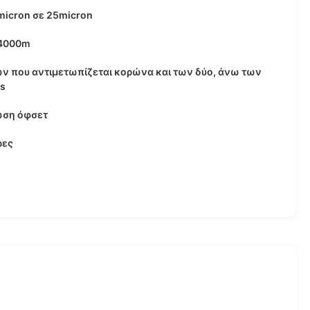
micron σε 25micron
4000m
ν που αντιμετωπίζεται κορώνα και των δύο, άνω των
s
ση όφσετ
ρες