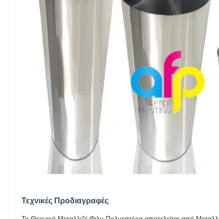
Τεχνικές Προδιαγραφές
Το Θερμικό Μεταλλιζέ Φιλμ Πολυεστέρα αποτελείται από Μεταλλ