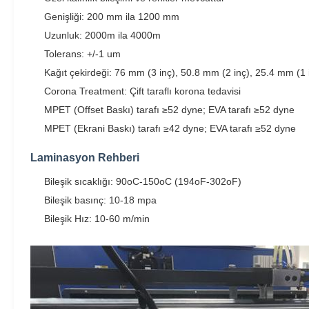
Genişliği: 200 mm ila 1200 mm
Uzunluk: 2000m ila 4000m
Tolerans: +/-1 um
Kağıt çekirdeği: 76 mm (3 inç), 50.8 mm (2 inç), 25.4 mm (1 
Corona Treatment: Çift taraflı korona tedavisi
MPET (Offset Baskı) tarafı ≥52 dyne; EVA tarafı ≥52 dyne
MPET (Ekrani Baskı) tarafı ≥42 dyne; EVA tarafı ≥52 dyne
Laminasyon Rehberi
Bileşik sıcaklığı: 90oC-150oC (194oF-302oF)
Bileşik basınç: 10-18 mpa
Bileşik Hız: 10-60 m/min