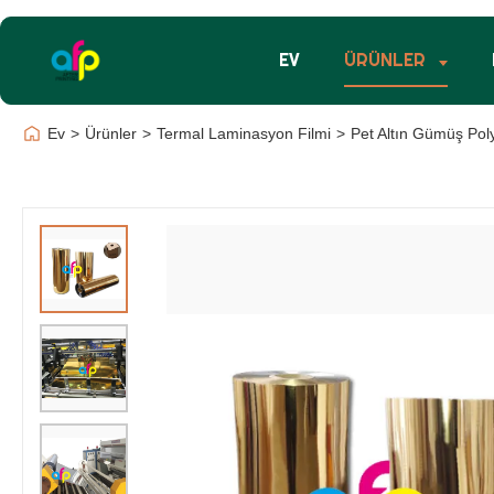
EV
ÜRÜNLER
Ev
>
Ürünler
>
Termal Laminasyon Filmi
>
Pet Altın Gümüş Pol