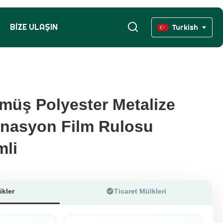
BIZE ULAŞIN
Turkish
ümüş Polyester Metalize
ümüş Polyester Metalize
inasyon Film Rulosu
inasyon Film Rulosu
mli
mli
ikler
Ticaret Mülkleri