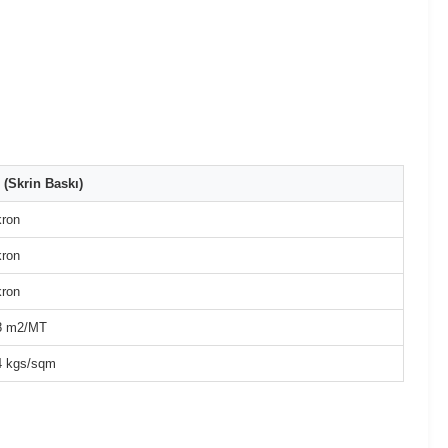
(Skrin Baskı)
kron
kron
kron
8 m2/MT
4 kgs/sqm