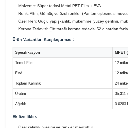
Malzeme: Süper tedavi Metal PET Film + EVA
Renk: Altın, Gümüş ve özel renkler (Panton eşleşmesi mevcu
Özellikleri: Güçlü yapışkanlık, mükemmel yüzey gerilimi, m
Korona Tedavisi: Çift taraflı korona tedavisi 52 dinardan fazla
Ürün Variantları Karşılaştırması:
Spesifikasyon
MPET (O
Temel Film
12 mikr
EVA
12 mikr
Toplam Kalınlık
24 mikr
Üretim
35,311
Ağırlık
0.0283
Ek özellikler:
Özel kalınlık bileşimi ve renkler mevcuttur