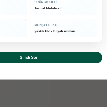
ÜRÜN MODELI
Termal Metalize Film
MENŞEI ÜLKE
yastık blok bilyalı rulman
Şimdi Sor