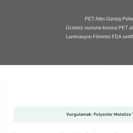
                PET Altın Gümüş Poliester Metalleştirilmiş Termal Laminasyon Film Rulo Corona Tedavisi Ürün Genel Görünümü 
Ücretsiz numune korona PET altın
Laminasyon Filmimiz FDA sertifika
Vurgulamak:
Polyester Metalize