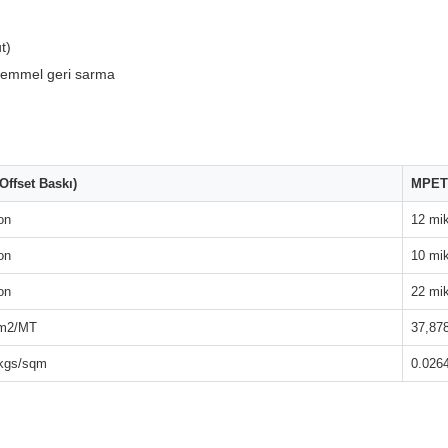
t)
ükemmel geri sarma
ffset Baskı)
MPET 
on
12 mi
on
10 mi
on
22 mi
 m2/MT
37,87
 kgs/sqm
0.026