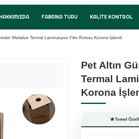
HAKKIMIZDA
FABRIKA TURU
KALITE KONTROL
yester Metalize Termal Laminasyon Film Rulosu Korona İşlemli
Pet Altın G
Pet Altın G
Termal Lam
Termal Lam
Korona İşle
Korona İşle
Temel Özell