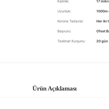
Kalınlık:
17 mik
Uzunluk:
1000m
Korona Tedavisi:
Her iki 
Başvuru:
Ofset B
Teslimat Kurşunu:
20 gün
Ürün Açıklaması