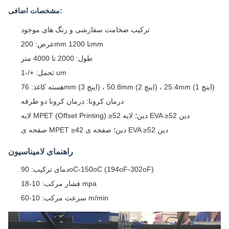
مشخصات اضافی:
ترکیب ضخامت سفارشی و رنگ های موجود
عرض: 200mm تا 1200mm
طول: 2000 تا 4000 متر
تحمل: +/-1 um
هسته کاغذ: 76mm (3 اینچ) ، 50.8mm (2 اینچ) ، 25.4mm (1 اینچ)
درمان کرونا: درمان کرونا دو طرفه
لایه MPET (Offset Printing) ≥52 دین؛ لایه EVA ≥52 دین
صفحه ی MPET ≥42 دین؛ صفحه ی EVA ≥52 دین
راهنمای لامیناسیون
دمای ترکیب: 90oC-150oC (194oF-302oF)
فشار مرکب: 10-18 mpa
سرعت مرکب: 10-60 m/min