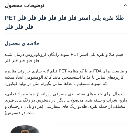
توضیحات محصول
PET طلا نقره پلی استر فلز فلز فلز فلز فلز فلز
فلز فلز فلز
خلاصه ی محصول
نمونه رایگان کروناویروس درمان شده PET فیلم طلا و نقره پلی استر
فلز فلز فلز فلز فلز
فيلم لايه سازي حرارتي متاليزه PET ما با گواهينامه FDA و مناسب براي
کاربردهاي تماس با غذاها استسطحي مانند کاغذ آلومينيومي ايجاد ميکنه
که ميتونه مستقيم با غذاها تماس بگيره، مثل در تولید کیکبورد.
ایده آل برای جعبه های بسته بندی مصرفی روزانه از جمله مواد غذایی،
دارو، شراب و بسته بندی محصولات دیگر. در دسترس در رنگ های فلزی
مختلف از جمله نقره، طلا،و رنگ های سفارشی (هر دو پایان درخشان و
مات در دسترس).