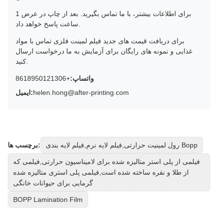
برای اطلاعات بیشتر، با ما تماس بگیرید. بعد از چاپ در عرض 1
ساعت پاسخ خواهد داد.
برای دریافت قیمت های جدید فیلم لمینت فلزی تماس با مواد
غذایی و نمونه های رایگان برای آزمایش به ما درخواست ارسال
کنید.
واتساپ:
+8618950121306
helen.hong@after-printing.com
ایمیل:
رول لمینیت حرارتی,فیلم لایه نرم,فیلم لایه بندی Bopp
برچسب ها:
فیلمی از پلی استر متالیزه شده برای لامیناسیون حرارتی,فیلمی که
از طلا و نقره ساخته شده است,فیلمی پلی استری متالیزه شده
گرمایی برای حیوانات خانگی
BOPP Lamination Film