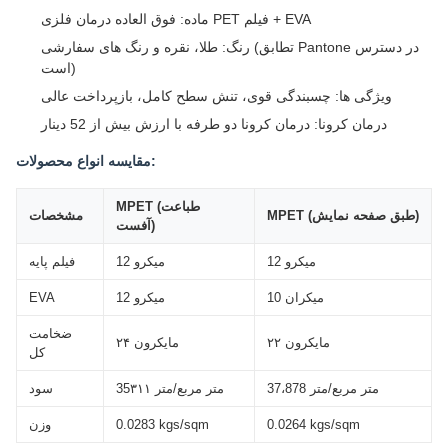
ماده: فوق العاده درمان فلزی PET فیلم + EVA
رنگ: طلا، نقره و رنگ های سفارشی (تطابق Pantone در دسترس
است)
ویژگی ها: چسبندگی قوی، تنش سطح کامل، بازپرداخت عالی
درمان کرونا: درمان کرونا دو طرفه با ارزش بیش از 52 دینار
مقایسه انواع محصولات:
MPET (طباعت
MPET (طبق صفحه نمایش)
مشخصات
آفست)
12 میکرو
12 میکرو
فیلم پایه
10 میکران
12 میکرو
EVA
ضخامت
۲۲ مایکرون
۲۴ مایکرون
کل
37،878 متر مربع/متر
35۳۱۱ متر مربع/متر
سود
0.0264 kgs/sqm
0.0283 kgs/sqm
وزن