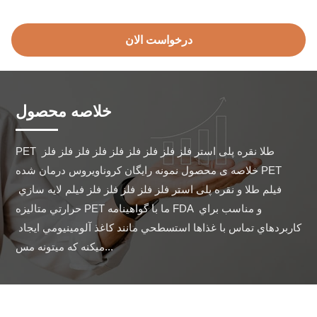
درخواست الان
خلاصه محصول
PET طلا نقره پلی استر فلز فلز فلز فلز فلز فلز فلز فلز فلز 
خلاصه ی محصول نمونه رایگان کروناویروس درمان شده PET 
فیلم طلا و نقره پلی استر فلز فلز فلز فلز فلز فيلم لايه سازي 
حرارتي متاليزه PET ما با گواهينامه FDA و مناسب براي 
کاربردهاي تماس با غذاها استسطحي مانند کاغذ آلومينيومي ايجاد 
ميکنه که ميتونه مس...