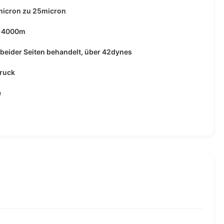
micron zu 25micron
-4000m
beider Seiten behandelt, über 42dynes
druck
e