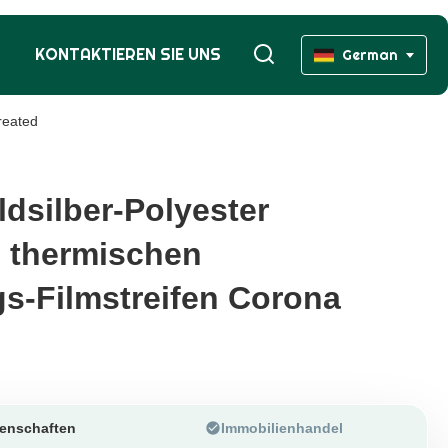
KONTAKTIEREN SIE UNS
German
reated
ldsilber-Polyester
ldsilber-Polyester
e thermischen
e thermischen
s-Filmstreifen Corona
s-Filmstreifen Corona
enschaften
Immobilienhandel