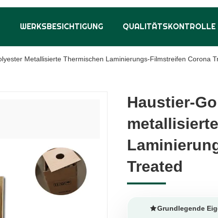
S
WERKSBESICHTIGUNG
QUALITÄTSKONTROLLE
olyester Metallisierte Thermischen Laminierungs-Filmstreifen Corona T
Haustier-Go
Haustier-Go
metallisiert
metallisiert
Laminierung
Laminierung
Treated
Treated
Grundlegende Eig