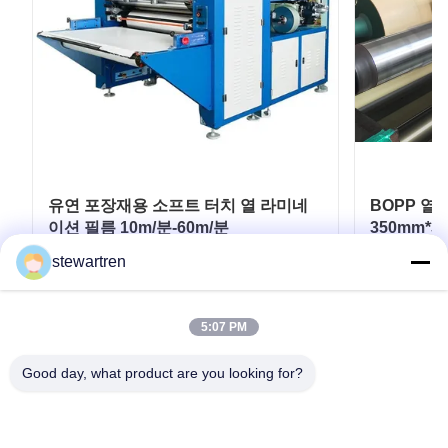
유연 포장재용 소프트 터치 열 라미네
BOPP 열
이션 필름 10m/분-60m/분
350mm*3
stewartren
최고의 가격을 얻으십시오
최
5:07 PM
Good day, what product are you looking for?
전화: 0086-592-5503592
이메일: sales@after-printing.com