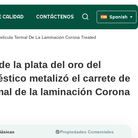
 CALIDAD
CONTÁCTENOS
Spanish
 Película Termal De La Laminación Corona Treated
de la plata del oro del
de la plata del oro del
stico metalizó el carrete de
stico metalizó el carrete de
rmal de la laminación Corona
rmal de la laminación Corona
Básicas
Propiedades Comerciales