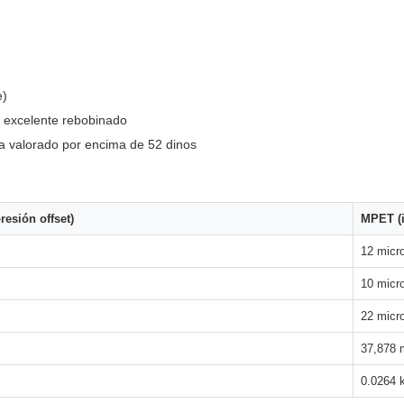
e)
l, excelente rebobinado
a valorado por encima de 52 dinos
esión offset)
MPET (i
12 micr
10 micr
22 micr
37,878 
0.0264 