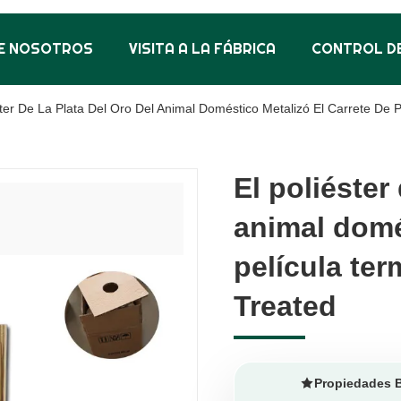
E NOSOTROS
VISITA A LA FÁBRICA
CONTROL DE
ster De La Plata Del Oro Del Animal Doméstico Metalizó El Carrete De
El poliéster 
El poliéster 
animal domé
animal domé
película te
película te
Treated
Treated
Propiedades 