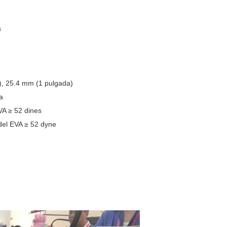
s
), 25.4 mm (1 pulgada)
a
EVA ≥ 52 dines
 del EVA ≥ 52 dyne