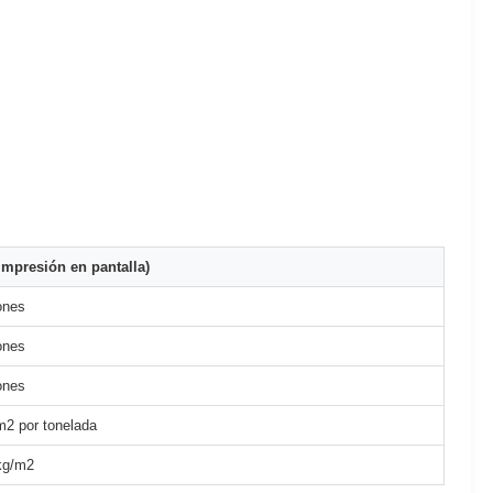
mpresión en pantalla)
ones
ones
ones
m2 por tonelada
kg/m2