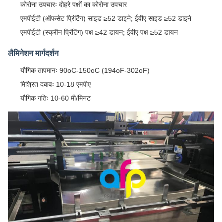
कोरोना उपचारः दोहरे पक्षों का कोरोना उपचार
एमपीईटी (ऑफसेट प्रिंटिंग) साइड ≥52 डाइने; ईवीए साइड ≥52 डाइने
एमपीईटी (स्क्रीन प्रिंटिंग) पक्ष ≥42 डायन; ईवीए पक्ष ≥52 डायन
लैमिनेशन मार्गदर्शन
यौगिक तापमानः 90oC-150oC (194oF-302oF)
मिश्रित दबावः 10-18 एमपीए
यौगिक गतिः 10-60 मी/मिनट