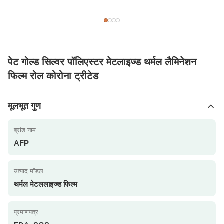
पेट गोल्ड सिल्वर पॉलिएस्टर मेटलाइज्ड थर्मल लैमिनेशन
फिल्म रोल कोरोना ट्रीटेड
मूलभूत गुण
ब्रांड नाम
AFP
उत्पाद मॉडल
थर्मल मेटललाइज्ड फिल्म
प्रमाणपत्र