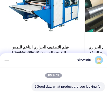
حراري BOPP بعرض
فيلم التصفيف الحراري الناعم لللمس
3 متر لطلاءات الترقق
10m/Min-60m/Min للتغليف المرن
اة المطبوعة
stewartren
احصل على أفضل سعر
6:45 PM
Good day, what product are you looking for?
تيل: 0086-592-5503592
بريد إلكتروني: sales@after-printing.com