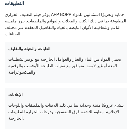
التطبيقات
يوفر فيلم التغليف الحراري AFP BOPP حماية وتعزيزًا استثنائيين للمواد
المطبوعة بما في ذلك الكتب والمجلات والقوائم والملصقات. يبرز ملمسه
الناعم وشفافيته الألوان النابضة بالحياة والتفاصيل المعقدة عبر مختلف
الصناعات.
الطباعة والتعبئة والتغليف
يحمي المواد من الماء والغبار والعوامل الخارجية مع توفير تشطيبات
لامعة أو غير لامعة. متوافق مع تقنيات الطباعة الأوفست والرقمية
والفلكسوغرافية.
الإعلانات
ينشئ عروضًا متينة وجذابة بما في ذلك اللافتات والملصقات واللوحات
الإعلانية. مقاوم للأشعة فوق البنفسجية ودرجات الحرارة للتطبيقات
الخارجية.