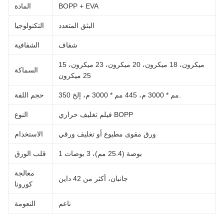
BOPP + EVA
المادة
البثق المتعدد
التكنولوجيا
شفاف
الشفافية
15 ميكرون، 18 ميكرون، 20 ميكرون، 23 ميكرون،
السماكة
25 ميكرون
350 مم * 3000 م، 445 مم * 3000 م، إلخ.
حجم اللفة
فيلم تغليف حراري BOPP
النوع
ورق مقوى مطبوع أو تغليف ورقي
الاستخدام
1 بوصة (25.4 مم)، 3 بوصات
قلب الورق
معالجة
جانبان، أكثر من 42 داين
كورونا
ناعم
النعومة