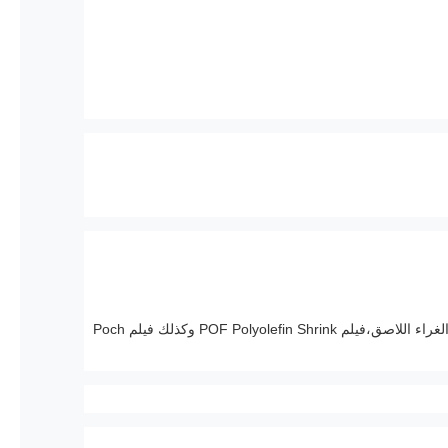
وبالإضافة إلى ذلك، فإن أكبر ميزة لدينا هي تقديم حلول فعالة من حيث التكلفة من خلال توفير خدمة سلسلة لمنتجات من ورق الطابع الساخن، الغراء اللاصق،فيلم POF Polyolefin Shrink وكذلك فيلم Poch