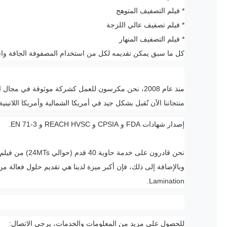
* فيلم التصفيف المتوهج
* فيلم تصفيف عالي اللزجة
* فيلم التصفيف المنهار
كل ما سبق يمكن تقديمه لكل من استخدام المصفوفة الجافة واست
منذ عام 2008، نحن مكرسون للعمل كشركة موثوقة في مجال الطباعة والتغليف من خلال تقديم خدمات عالية الجودة.
منتجاتنا الآن تُقبل بشكل جيد في أمريكا الشمالية وأمريكا اللاتين
إصدار شهادات FDA و CPSIA و REACH HVSC و EN 71-3.
نحن قادرون على خدمة حاوية 40 قدم (حوالي 24MTs) من فيلم التطويق الحراري في غضون 20 يوما من مدة التسليم.
Lamination.
للحصول على مزيد من المعلومات والخدمات، يرجى الاتصال: