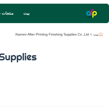
بيت
منتجات
بيت
>
Xiamen After-Printing Finishing Supplies Co.,Ltd
 Supplies