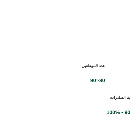
عدد الموظفين
80~90
ة الصادرات
90% -