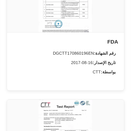
FDA
رقم الشهادة:
DGCTT170860196EN
تاريخ الإصدار:
2017-08-16
بواسطة:
CTT