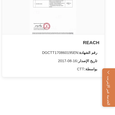
REACH
رقم الشهادة:
DGCTT170860195EN
تاريخ الإصدار:
2017-08-16
بواسطة:
CTT
الخدمة عبر الإنترنت