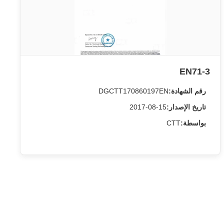
EN71-3
رقم الشهادة:
DGCTT170860197EN
تاريخ الإصدار:
2017-08-15
بواسطة:
CTT