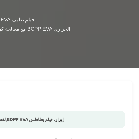
إبراز:
فيلم بطاطس BOPP EVA,لفة تغليف حراري BOPP,لفة تغليف حراري ناعمة