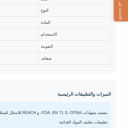
الخدمة عبر الإنترنت
النوع
المادة
الاستخدام
النعومة
شفاف
الميزات والتطبيقات الرئيسية
معتمد بشهادات FDA، EN 71-3، CPSIA، و REACH للامتثال للسلامة والجودة، مما يجعله مثاليًا لـ:
تطبيقات تغليف المواد الغذائية