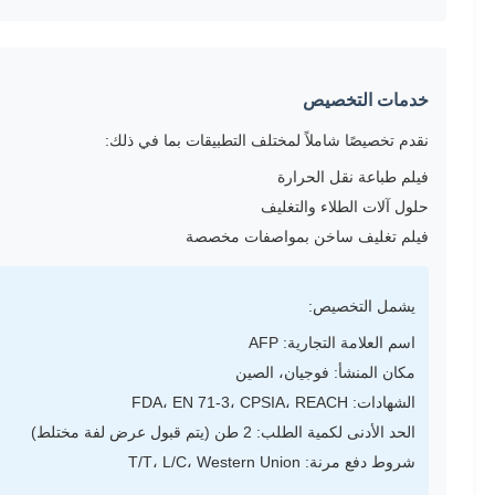
خدمات التخصيص
نقدم تخصيصًا شاملاً لمختلف التطبيقات بما في ذلك:
فيلم طباعة نقل الحرارة
حلول آلات الطلاء والتغليف
فيلم تغليف ساخن بمواصفات مخصصة
يشمل التخصيص:
اسم العلامة التجارية: AFP
مكان المنشأ: فوجيان، الصين
الشهادات: FDA، EN 71-3، CPSIA، REACH
الحد الأدنى لكمية الطلب: 2 طن (يتم قبول عرض لفة مختلط)
شروط دفع مرنة: T/T، L/C، Western Union