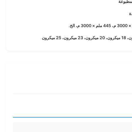
لمطبوعة
ة