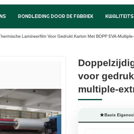
NS
RONDLEIDING DOOR DE FABRIEK
KWALITEIT
Thermische Lamineerfilm Voor Gedrukt Karton Met BOPP EVA-Multiple-
Doppelzijdi
Doppelzijdi
voor gedruk
voor gedruk
multiple-ex
multiple-ex
Basis Eigens