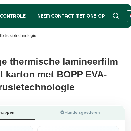
SCONTROLE
NEEM CONTACT MET ONS OP
Extrusietechnologie
ge thermische lamineerfilm
ge thermische lamineerfilm
t karton met BOPP EVA-
t karton met BOPP EVA-
trusietechnologie
trusietechnologie
chappen
Handelsgoederen