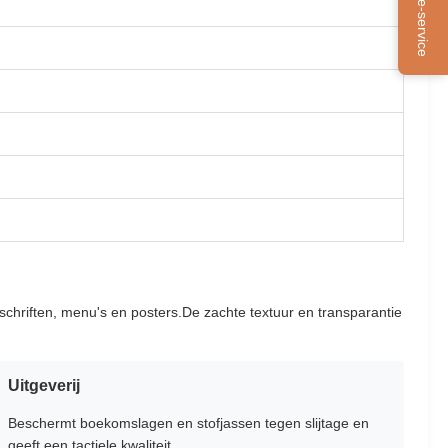
Online-service
chriften, menu's en posters.De zachte textuur en transparantie
Uitgeverij
Beschermt boekomslagen en stofjassen tegen slijtage en
geeft een tactiele kwaliteit.