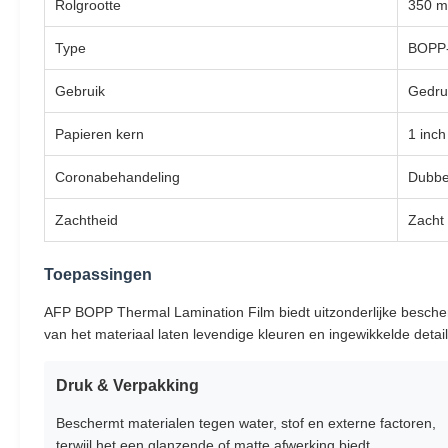
Rolgrootte
350 m
Type
BOPP-
Gebruik
Gedruk
Papieren kern
1 inch
Coronabehandeling
Dubbe
Zachtheid
Zacht
Toepassingen
AFP BOPP Thermal Lamination Film biedt uitzonderlijke bescher
van het materiaal laten levendige kleuren en ingewikkelde details
Druk & Verpakking
Beschermt materialen tegen water, stof en externe factoren,
terwijl het een glanzende of matte afwerking biedt.