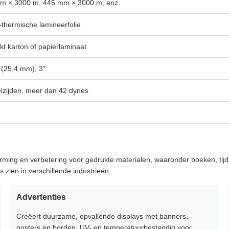
m × 3000 m, 445 mm × 3000 m, enz.
thermische lamineerfolie
t karton of papierlaminaat
 (25,4 mm), 3"
lzijden, meer dan 42 dynes
ming en verbetering voor gedrukte materialen, waaronder boeken, tijds
 zien in verschillende industrieën..
Advertenties
Creëert duurzame, opvallende displays met banners,
posters en borden. UV- en temperatuurbestendig voor