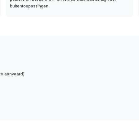
buitentoepassingen.
te aanvaard)