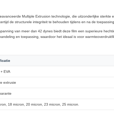
vanceerde Multiple Extrusion technologie, die uitzonderlijke sterkte e
rtijd de structurele integriteit te behouden tijdens en na de toepassing
spanning van meer dan 42 dynes biedt deze film een superieure hech
ehandeling en toepassing, waardoor het ideaal is voor warmteoverdrukf
icatie
+ EVA
le extrusie
parante
ron, 18 micron, 20 micron, 23 micron, 25 micron.