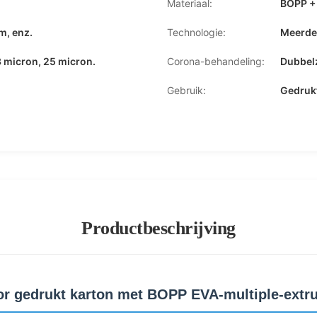
Materiaal:
BOPP +
m, enz.
Technologie:
Meerder
3 micron, 25 micron.
Corona-behandeling:
Dubbelz
Gebruik:
Gedrukt
Productbeschrijving
or gedrukt karton met BOPP EVA-multiple-extr