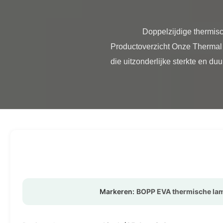
                Doppelzijdige thermische lamineerfilm voor gedrukt karton met BOPP EVA-multiple-extrusietechnologie 
Productoverzicht Onze Thermal 
die uitzonderlijke sterkte en du
Markeren:
BOPP EVA thermische lam