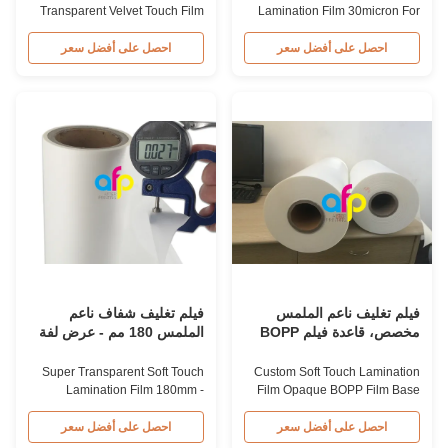
Transparent Velvet Touch Film
Lamination Film 30micron For
17micron - 30micron High-end
Luxury Packaging Lamination
Product Transparent BOPP Soft
Premium Soft Touch Lamination
احصل على أفضل سعر
احصل على أفضل سعر
Touch Thermal Lamination Film
Film for Luxury Bags Item Matte
Item BOPP Soft Touch Thermal
Soft Touch Lamination Film
Lamination Film Material BOPP
Material BOPP + EVA Roll Width
+ EVA Roll Width 180mm-
from 180mm to 1000mm
1000mm Thickness 30micron
Thickness 30micron (18+12)
(18+12) Roll Length from 300m
Roll Length from 300m to
to 4000m ...
4000m Core Size 1inch(25...
فيلم تغليف ناعم الملمس
فيلم تغليف شفاف ناعم
مخصص، قاعدة فيلم BOPP
الملمس 180 مم - عرض لفة
معتم، مادة لاصقة EVA
1000 مم
Super Transparent Soft Touch
Custom Soft Touch Lamination
Lamination Film 180mm -
Film Opaque BOPP Film Base
1000mm Roll Width Super
EVA Glue Material Custom-
Transparent Matte Thermal
made Soft Touch Thermal
احصل على أفضل سعر
احصل على أفضل سعر
BOPP Soft Touch Lamination
Lamination Film Consists of