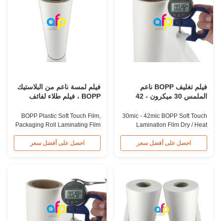
high-end book covers, providing
properties. Item Matte Soft
an ...
Touch Hot ...
فيلم تغليف BOPP ناعم
فيلم لمسة ناعم من البلاستيك
الملمس 30 ميكرون - 42
BOPP ، فيلم طلاء لفائف
ميكرون، نواة 3 بوصة، للتغليف
التعبئة
الرطب / الحراري
BOPP Plastic Soft Touch Film,
30mic - 42mic BOPP Soft Touch
Packaging Roll Laminating Film
Lamination Film Dry / Heat
Product Overview BOPP Soft
Laminator 3 Inch Core
Touch Lamination Film is coated
BOPP+EVA Soft Touch Thermal
احصل على أفضل سعر
احصل على أفضل سعر
with high-quality hot melt
Lamination Film For Dry/Heat
adhesive EVA glue, designed
Laminator Product
for premium packaging
Specifications Item Matte Soft
applications such as high-end
Touch Hot Lamination Film
book covers. This film provides
Material BOPP + EVA Roll Width
an exceptional velvet-like
180mm to 1000mm Thickness
texture to ...
30micron (18+12) Roll Length ...