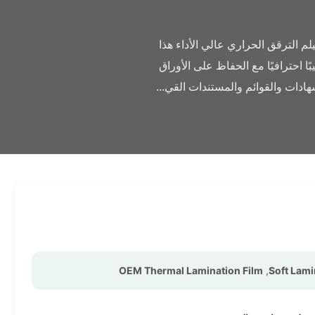
                فيلم الترقق الحراري PET من المصنع الأصلي، لفة فيلم ترقيق ناعم للاستخدام الصناعي يوفر فيلم الترقق الحراري عالي الأداء هذا 
حماية وتعزيزًا فائقًا للمستندات والمواد المطبوعة. يتميز بتركيب من طبقتين متينتين، مما يضمن تشطيبًا احترافيًا مع الحفاظ على الأوراق 
OEM Thermal Lamination Film
,
Soft Lami