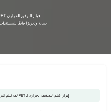
إبراز:
فيلم التصفيف الحراري لـ PET,لفة فيلم الترقق الناعم,فيلم الترقق الحراري من الشركة المصنعة الأصلية