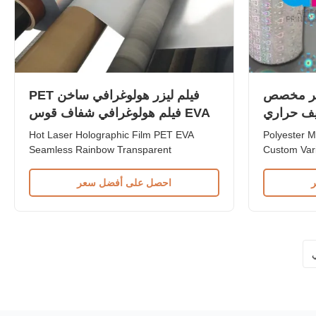
ستر مخصص
فيلم ليزر هولوغرافي ساخن PET
ليف حراري
EVA فيلم هولوغرافي شفاف قوس
PET
قزح
Hot Laser Holographic Film PET EVA
Polyester M
Seamless Rainbow Transparent
Custom Var
Holographic Film Seamless Rainbow
Lamination 
Transparent PET+EVA Hot Laser
Laser Holo
احصل على أفضل سعر
Holographic Film Seamless holography
Film Produc
represents the new standard of excellence
BOPP PET B
in the packaging industry, offering faster
| 15 micron
production speeds and significant waste
micron | 1
reduction. ...
ي