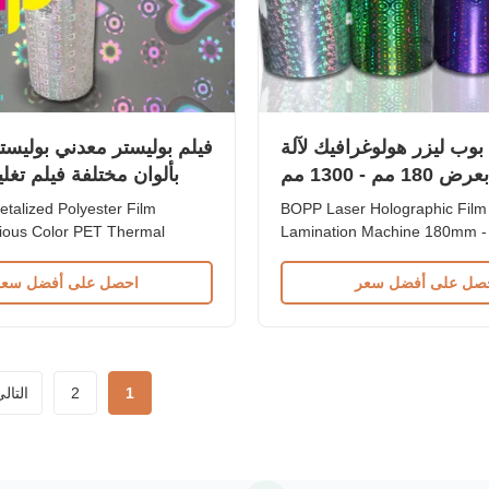
بوب ليزر هولوغرافيك لآلة
فيلم بوليستر معدني بولي
 مم - 1300 مم
بألوان مختلفة فيلم تغ
etalized Polyester Film
BOPP Laser Holographic Film
ious Color PET Thermal
Lamination Machine 180mm 
Film Polyester (PET) Metallic
Width Over 180 Patterns BOP
graphic Thermal Laminating
Holographic Thermal Laminati
صل على أفضل سعر
احصل على أفضل سعر
t Specifications Parameter
BOPP Thermal Laminating Fi
ase Film 18 micron 12 micron
based film coated with EVA gl
 EVA 6 micron | 8 micron 12
manufactured using laser tech
0 micron Total Thickness 24 ...
hologram patterns. Available i
from 12mic to ...
1
2
التال