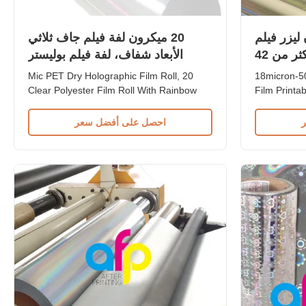
ايكرون ليزر فيلم
20 ميكرون لفة فيلم جاف ثلاثي
هولوغرافي قابل للطباعة أكثر من 42
الأبعاد شفاف، لفة فيلم بوليستر
دينز
شفافة بنمط قوس قزح
20 Mic PET Dry Holographic Film Roll,
18micron-50micron Laser Holographic
Clear Polyester Film Roll With Rainbow
Film Printa
Pattern 20mic PET Dry Holographic
Corona Trea
Transparent Laminating Film With
Holographic
احصل على أفضل سعر
Rainbow Pattern PET Based Film coated
There are 2
with EVA glue, manufactured using
Holographic
hologram technology with laser pattern.
Transparent
This material is ideal for making labels and
(without g
...