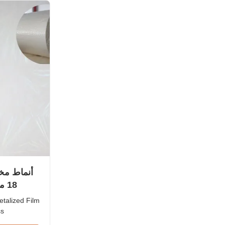
lized EVA 8
18 ميكرون - 50 ميكرون سمك
talized Film
ss
rent Laser