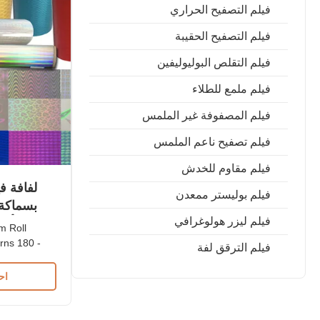
فيلم التصفيح الحراري
فيلم التصفيح الحقيبة
فيلم التقلص البوليوليفين
فيلم ملمع للطلاء
فيلم المصفوفة غير الملمس
فيلم تصفيح ناعم الملمس
فيلم مقاوم للخدش
لفافة ف
فيلم بوليستر ممعدن
فيلم ليزر هولوغرافي
بأنماط 
m Roll
rns 180 -
فيلم الترقق لفة
phic Thermal
اح
 Base Film
on
parent /