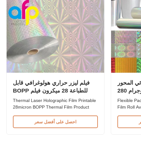
ائي المحور
فيلم ليزر حراري هولوغرافي قابل
(BOPP) مرنة بتأثير الهولوجرام 280
للطباعة 28 ميكرون فيلم BOPP
حراري
Thermal Laser Holographic Film Printable
Flexible P
28micron BOPP Thermal Film Product
Film Roll Av
Overview Metallic Silver Glossy 28micron
280mm×300
Thermal Laser Holographic Film for
Overview Ho
احصل على أفضل سعر
Lamination Specifications Parameter
Flexible Pac
BOPP PET Base Film 18 micron 12 micron
Lamination,
| 15 micron EVA 6 micron | 8 micron 12
Specificat