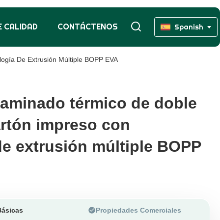
 CALIDAD
CONTÁCTENOS
Spanish
ogía De Extrusión Múltiple BOPP EVA
 laminado térmico de doble
 laminado térmico de doble
artón impreso con
artón impreso con
de extrusión múltiple BOPP
de extrusión múltiple BOPP
Básicas
Propiedades Comerciales