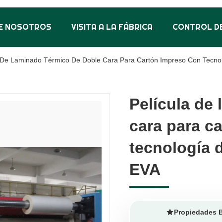
E NOSOTROS
VISITA A LA FÁBRICA
CONTROL DE
a De Laminado Térmico De Doble Cara Para Cartón Impreso Con Tecnol
Película de
Película de
cara para c
cara para c
tecnología 
tecnología 
EVA
EVA
Propiedades 