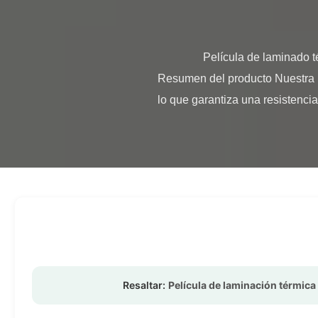
                Película de laminado térmico de doble cara para cartón impreso con tecnología de extrusión múltiple BOPP EVA 
Resumen del producto Nuestra pe
lo que garantiza una resistencia
Resaltar:
Película de laminación térmic