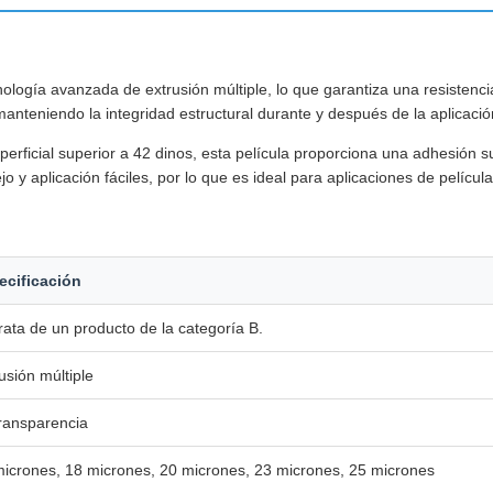
cnología avanzada de extrusión múltiple, lo que garantiza una resisten
manteniendo la integridad estructural durante y después de la aplicació
erficial superior a 42 dinos, esta película proporciona una adhesión s
 aplicación fáciles, por lo que es ideal para aplicaciones de película
ecificación
rata de un producto de la categoría B.
usión múltiple
ransparencia
icrones, 18 micrones, 20 micrones, 23 micrones, 25 micrones