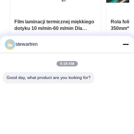
Film laminacji termicznej miękkiego
Rola foli
dotyku 10 m/min-60 m/min Dla
350mm*30
elastycznych opakowań
laminatow
drukowan
Najlepszą cenę
stewartren
5:19 AM
Good day, what product are you looking for?
teren: 0086-592-5503592
E-mail: sales@after-printing.com
Jednostka 2601, nr 13 Jinzhong Road, Dzielnica Huli, Xiamen,
Chiny