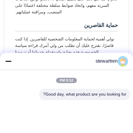
السرية معهم، واتخاذ ضوابط سلطة مختلفة اعتمادًا على
المنصب، ومراقبة عملياتهم.
حماية القاصرين
نولي أهمية لحماية المعلومات الشخصية للقاصرين. إذا كنت
قاصرًا، نقترح عليك أن تطلب من ولي أمرك قراءة سياسة
الخصوصية هذه بعناية واستخدام خدماتنا أو تزويدنا
بالمعلومات على أساس الحصول على موافقة ولي أمرك.
stewartren
9:52 PM
Good day, what product are you looking for?
تيل: 86-592-5503592
بريد إلكتروني: sales@after-printing.com
الوحدة 2601 رقم 13 طريق جينجونغ، منطقة هولي، شيامين، الصين