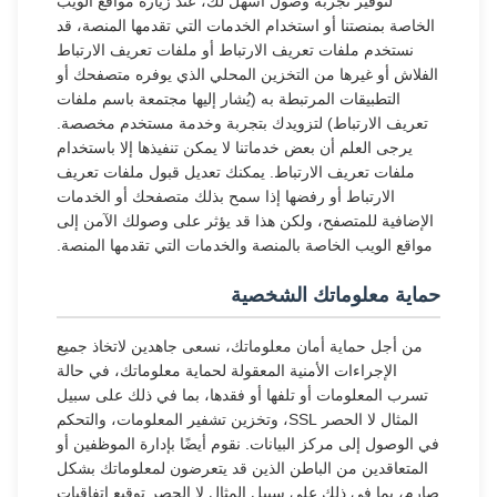
لتوفير تجربة وصول أسهل لك، عند زيارة مواقع الويب
الخاصة بمنصتنا أو استخدام الخدمات التي تقدمها المنصة، قد
نستخدم ملفات تعريف الارتباط أو ملفات تعريف الارتباط
الفلاش أو غيرها من التخزين المحلي الذي يوفره متصفحك أو
التطبيقات المرتبطة به (يُشار إليها مجتمعة باسم ملفات
تعريف الارتباط) لتزويدك بتجربة وخدمة مستخدم مخصصة.
يرجى العلم أن بعض خدماتنا لا يمكن تنفيذها إلا باستخدام
ملفات تعريف الارتباط. يمكنك تعديل قبول ملفات تعريف
الارتباط أو رفضها إذا سمح بذلك متصفحك أو الخدمات
الإضافية للمتصفح، ولكن هذا قد يؤثر على وصولك الآمن إلى
مواقع الويب الخاصة بالمنصة والخدمات التي تقدمها المنصة.
حماية معلوماتك الشخصية
من أجل حماية أمان معلوماتك، نسعى جاهدين لاتخاذ جميع
الإجراءات الأمنية المعقولة لحماية معلوماتك، في حالة
تسرب المعلومات أو تلفها أو فقدها، بما في ذلك على سبيل
المثال لا الحصر SSL، وتخزين تشفير المعلومات، والتحكم
في الوصول إلى مركز البيانات. نقوم أيضًا بإدارة الموظفين أو
المتعاقدين من الباطن الذين قد يتعرضون لمعلوماتك بشكل
صارم، بما في ذلك على سبيل المثال لا الحصر توقيع اتفاقيات