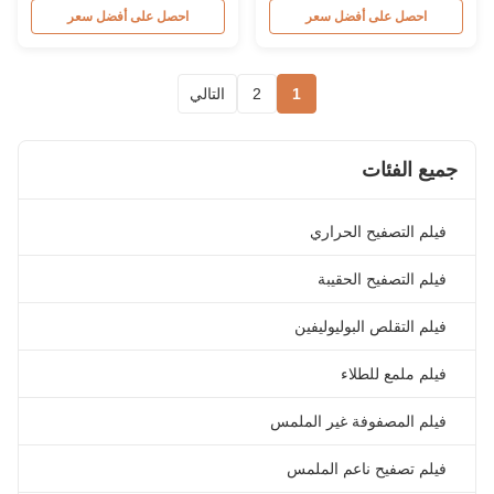
Product Overview 3 Layers 250
Overview PET Pouch
احصل على أفضل سعر
احصل على أفضل سعر
Micron Transparent Polyester
Lamination Film is a common
PET+EVA Pouch Laminating
lamination process for creating
Film Compared with 2 layers
simple and smaller laminates.
1
2
التالي
normal type pouch laminating
Ideal for ID cards, tags, and
film, 3 layers pouch laminating
small paper materials.
film features a middle layer
Lamination width is limited in
consisting ...
pouch laminators, with sizes ...
جميع الفئات
فيلم التصفيح الحراري
فيلم التصفيح الحقيبة
فيلم التقلص البوليوليفين
فيلم ملمع للطلاء
فيلم المصفوفة غير الملمس
فيلم تصفيح ناعم الملمس