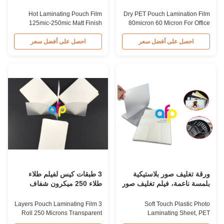
لملمس وثائق المكتب
كيس التصفيف
Hot Laminating Pouch Film
Dry PET Pouch Lamination Film
125mic-250mic Matt Finish
80micron 60 Micron For Office
Laminating Pouches Glossy &
Document Lamination Product
Matte Custom-made Size
Overview Cost-effective
احصل على أفضل سعر
احصل على أفضل سعر
Polyester (PET) Hot Laminating
80micron dry PET pouch
Pouch Film PET Pouch
laminating film sheet designed
Lamination Film is a common
for office applications, providing
lamination process used to
reliable document protection
create simple and smaller
and enhancement. Material PET
laminates. Ideal for laminating
+ EVA Packing 50/100 pcs/box
ID cards, tags, and small paper
Thickness ...
...
ورقة تغليف صور بلاستيكية
3 طبقات كيس لفيلم طلاء
بلمسة ناعمة، فيلم تغليف صور
طلاء 250 ميكرون شفاف
PET
بوليستر
3 Layers Pouch Laminating Film
Soft Touch Plastic Photo
Roll 250 Microns Transparent
Laminating Sheet, PET
Polyester Laminating Film
Laminating Pouch Film Product