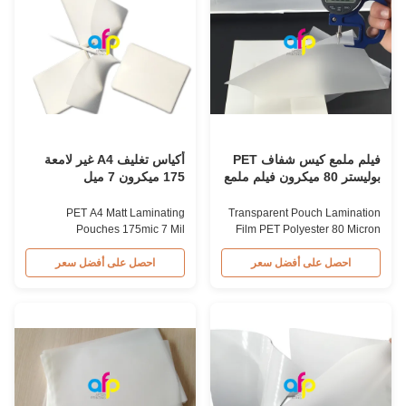
common lamination process to
tags, and small paper
make simple and smaller
materials...
laminates. We ...
فيلم ملمع كيس شفاف PET
أكياس تغليف A4 غير لامعة
بوليستر 80 ميكرون فيلم ملمع
175 ميكرون 7 ميل
PET A4 Matt Laminating
Transparent Pouch Lamination
Pouches 175mic 7 Mil
Film PET Polyester 80 Micron
Laminating Film Pouch A4
Laminating Film 80micron
7mil/175mic Matte Finish Pouch
Polyester (PET) Pouch Thermal
احصل على أفضل سعر
احصل على أفضل سعر
Laminating Film Technical
Laminating Film - Custom-made
Specifications Material PET +
Thickness Available Pouch
EVA Packing 50/100 pcs/box
laminating film consists of PET
Shelf Life 24 months Thickness
material film with EVA coating.
60 micron to 250 micron Size A2
Available in popular thicknesses
~ A7; B2 ~ B5, etc. Application
including 60mic, 80mic, 100mic,
Credit card, school, ...
...