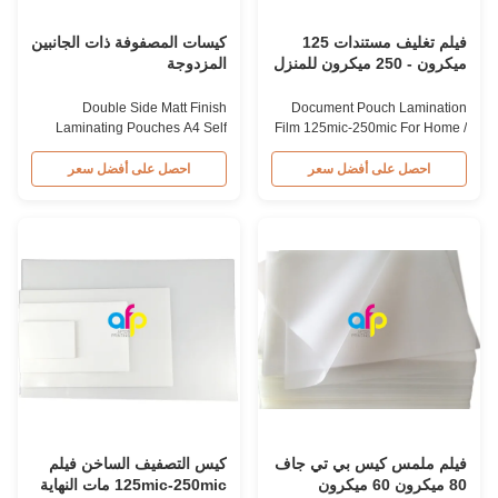
فيلم تغليف مستندات 125
كيسات المصفوفة ذات الجانبين
ميكرون - 250 ميكرون للمنزل
المزدوجة
/ المكتب
Double Side Matt Finish
Document Pouch Lamination
Laminating Pouches A4 Self
Film 125mic-250mic For Home /
Adhesive Laminating Pouches
Office Home and Office Used
A4 Double Sides Matte
PET Hot/Thermal Laminating
احصل على أفضل سعر
احصل على أفضل سعر
75micron Hot Pouch Laminador
Pouch Film for Protection PET
Film Double Sides Matte Hot
hot/thermal laminating pouch
Laminador Film is a specialized
film is widely used in office and
type of pouch laminating film
home environments, offering
coated with varnish, providing a
reliable protection for various
matte-like finish. A4 size is the
documents and materials. This
most popular ...
film ...
فيلم ملمس كيس بي تي جاف
كيس التصفيف الساخن فيلم
80 ميكرون 60 ميكرون
125mic-250mic مات النهاية