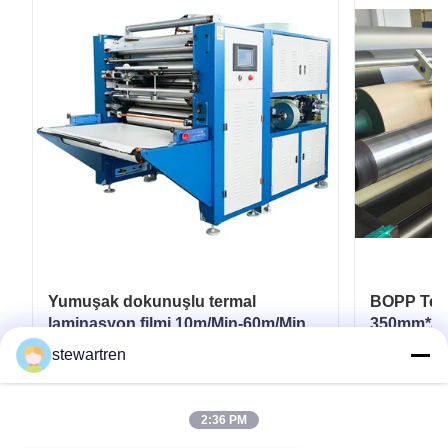
Yumuşak dokunuşlu termal
BOPP Term
laminasyon filmi 10m/Min-60m/Min
350mm*300
Esnek ambalaj için
Laminasyo
stewartren
En İyi Fiyatı Alın
2:36 PM