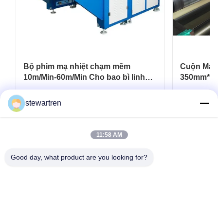
Bộ phim mạ nhiệt chạm mềm
Cuộn Màn
10m/Min-60m/Min Cho bao bì linh
350mm*30
hoạt
Carton In
Nhận được giá tốt nhất
N
stewartren
11:58 AM
Good day, what product are you looking for?
điện thoại: 0086-592-5503592
E-mail: sales@after-printing.com
Tầng 2601, Số 13 đường Jinzhong, quận Huli, Hạ Môn, Trung
Quốc