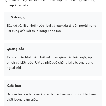
bật màu sắc rực rỡ và chi tiết phức tạp trong các ngành công
nghiệp khác nhau.
in & đóng gói
Bảo vệ vật liệu khỏi nước, bụi và các yếu tố bên ngoài trong
khi cung cấp kết thúc bóng hoặc mờ.
Quảng cáo
Tạo ra màn hình bền, bắt mắt bao gồm các biểu ngữ, áp
phích và biển báo. UV và nhiệt độ chống lại các ứng dụng
ngoài trời.
Xuất bản
Bảo vệ bìa sách và áo khoác bụi từ hao mòn trong khi thêm
chất lượng cảm giác.