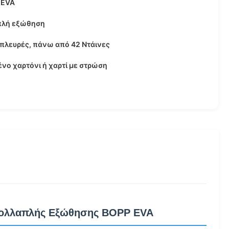
 EVA
πλή εξώθηση
 πλευρές, πάνω από 42 Ντάινες
νο χαρτόνι ή χαρτί με στρώση
 Πολλαπλής Εξώθησης BOPP EVA