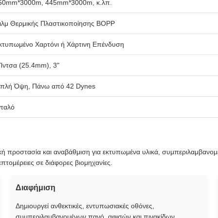
50mm*3000m, 445mm*3000m, κ.λπ.
ιλμ Θερμικής Πλαστικοποίησης BOPP
κτυπωμένο Χαρτόνι ή Χάρτινη Επένδυση
 Ίντσα (25.4mm), 3"
ιπλή Όψη, Πάνω από 42 Dynes
παλό
ή προστασία και αναβάθμιση για εκτυπωμένα υλικά, συμπεριλαμβανομέ
πτομέρειες σε διάφορες βιομηχανίες.
Διαφήμιση
Δημιουργεί ανθεκτικές, εντυπωσιακές οθόνες,
συμπεριλαμβανομένων πανό, αφισών και πινακίδων.