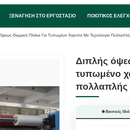
ΞΕΝΆΓΗΣΗ ΣΤΟ ΕΡΓΟΣΤΆΣΙΟ
ΠΟΙΟΤΙΚΌΣ ΈΛΕΓ
Όψεως Θερμική Πλάκα Για Τυπωμένο Χαρτόνι Με Τεχνολογία Πολλαπλ
Διπλής όψε
Διπλής όψε
τυπωμένο χα
τυπωμένο χα
πολλαπλής 
πολλαπλής 
Βασικές Ιδιό