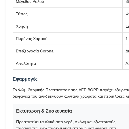
Μέγεθος Ρολού
3
Τύπος
Φ
Χρήση
Ε
Πυρήνας Χαρτιού
1
Επεξεργασία Corona
Δ
Απαλότητα
Α
Εφαρμογές
Το Φιλμ Θερμικής Πλαστικοποίησης AFP BOPP παρέχει εξαιρετικ
διαφάνειά του αναδεικνύουν ζωντανά χρώματα και περίπλοκες λε
Εκτύπωση & Συσκευασία
Προστατεύει τα υλικά από νερό, σκόνη και εξωτερικούς
παράγοντες, ενώ παρέχει γυαλιστερά ή ματ φινιρίσματα.