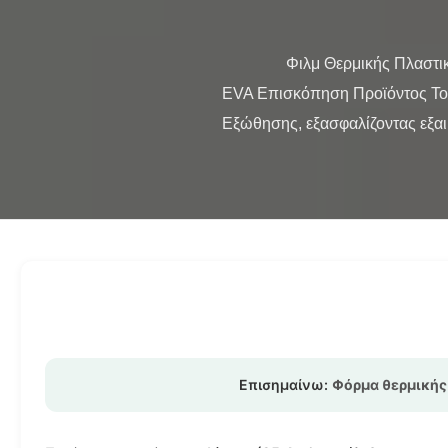
                Φιλμ Θερμικής Πλαστικοποίησης Διπλής Όψης για Εκτυπωμένο Χαρτόνι με Τεχνολογία Πολλαπλής Εξώθησης BOPP 
EVA Επισκόπηση Προϊόντος Το 
Εξώθησης, εξασφαλίζοντας εξαιρε
Επισημαίνω:
Φόρμα θερμικής