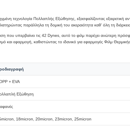
μένη τεχνολογία Πολλαπλής Εξώθησης, εξασφαλίζοντας εξαιρετική αντο
διατηρώντας παράλληλα τη δομική του ακεραιότητα καθ' όλη τη διάρκει
ση που υπερβαίνει τις 42 Dynes, αυτό το φιλμ παρέχει ανώτερη πρόσφ
μό και εφαρμογή, καθιστώντας το ιδανικό για εφαρμογές Φιλμ Θερμική
ροδιαγραφή
OPP + EVA
ολλαπλή Εξώθηση
ιαφανές
5micron, 18micron, 20micron, 23micron, 25micron