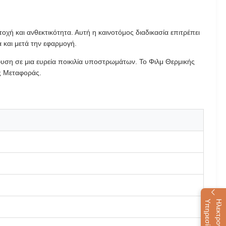
χή και ανθεκτικότητα. Αυτή η καινοτόμος διαδικασία επιτρέπει
α και μετά την εφαρμογή.
υση σε μια ευρεία ποικιλία υποστρωμάτων. Το Φιλμ Θερμικής
ς Μεταφοράς.
α
Η
λ
ε
κ
τ
ρ
ο
ν
ι
κ
ή
Υ
π
η
ρ
ε
σ
ί