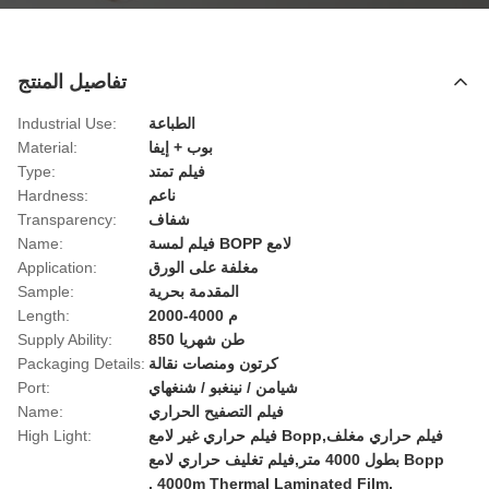
تفاصيل المنتج
الطباعة
Industrial Use:
بوب + إيفا
Material:
فيلم تمتد
Type:
ناعم
Hardness:
شفاف
Transparency:
فيلم لمسة BOPP لامع
Name:
مغلفة على الورق
Application:
المقدمة بحرية
Sample:
2000-4000 م
Length:
850 طن شهريا
Supply Ability:
كرتون ومنصات نقالة
Packaging Details:
شيامن / نينغبو / شنغهاي
Port:
فيلم التصفيح الحراري
Name:
فيلم حراري غير لامع Bopp,فيلم حراري مغلف
High Light:
بطول 4000 متر,فيلم تغليف حراري لامع Bopp
,
4000m Thermal Laminated Film
,