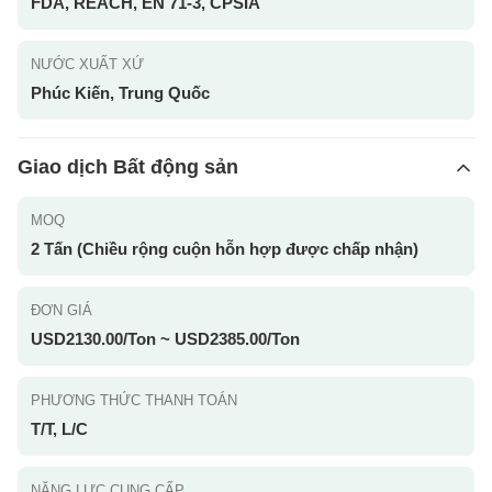
FDA, REACH, EN 71-3, CPSIA
NƯỚC XUẤT XỨ
Phúc Kiến, Trung Quốc
Giao dịch Bất động sản
MOQ
2 Tấn (Chiều rộng cuộn hỗn hợp được chấp nhận)
ĐƠN GIÁ
USD2130.00/Ton ~ USD2385.00/Ton
PHƯƠNG THỨC THANH TOÁN
T/T, L/C
NĂNG LỰC CUNG CẤP