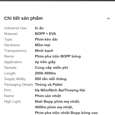
Chi tiết sản phẩm
Industrial Use:
In ấn
Material:
BOPP + EVA
Type:
Phim kéo dài
Hardness:
Mềm mại
Transparency:
Minh bạch
Name:
Phim pha trộn BOPP bóng
Application:
ép trên giấy
Sample:
Cung cấp miễn phí
Length:
2000-4000m
Supply Ability:
850 tấn mỗi tháng
Packaging Details:
Thùng và Pallet
Port:
Hạ Môn/Ninh Ba/Thượng Hải
Name:
Phim cán nhiệt
High Light:
Matt Bopp phim mạ nhiệt
,
4000m phim mạ nhiệt
,
Phim pha trộn nhiệt Bopp bóng cao