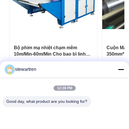
Bộ phim mạ nhiệt chạm mềm
Cuộn Màn
10m/Min-60m/Min Cho bao bì linh
350mm*30
hoạt
Carton In
Nhận được giá tốt nhất
N
stewartren
12:38 PM
Good day, what product are you looking for?
điện thoại: 0086-592-5503592
E-mail: sales@after-printing.com
Tầng 2601, Số 13 đường Jinzhong, quận Huli, Hạ Môn, Trung