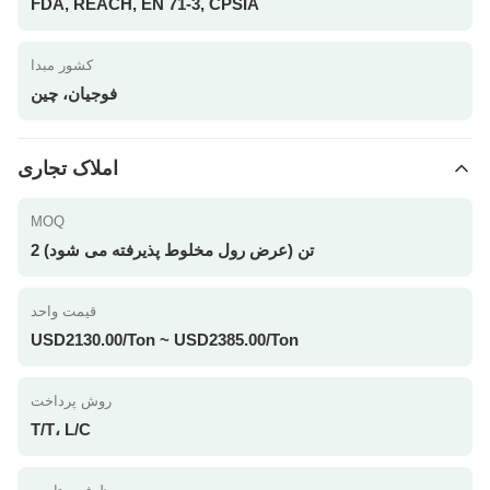
FDA, REACH, EN 71-3, CPSIA
کشور مبدا
فوجیان، چین
املاک تجاری
MOQ
2 تن (عرض رول مخلوط پذیرفته می شود)
قیمت واحد
USD2130.00/Ton ~ USD2385.00/Ton
روش پرداخت
T/T، L/C