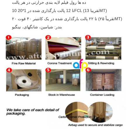
ده ها رول فیلم لایه بندی حرارتی در هر پالت
10 تا 12 پالت بارگذاری شده در 1*20FCL (تقریبا 13MT)
۲۰ تا ۲۲ پالت بارگذاری شده در یک کانتینر ۴۰ فوت (تقریباً ۲۵MT)
بندر: شیامین، شانگهای، نینگبو