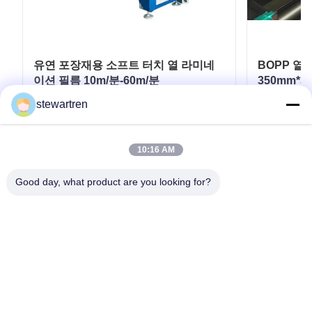
유연 포장재용 소프트 터치 열 라미네
BOPP 열
이션 필름 10m/분-60m/분
350mm*3
stewartren
최고의 가격을 얻으십시오
최
10:16 AM
Good day, what product are you looking for?
전화: 0086-592-5503592
이메일: sales@after-printing.com
부지 2601 13 Jinzhong Road, Huli District, Xiamen, 중국