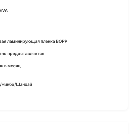
EVA
вая ламинирующая пленка BOPP
тно предоставляется
нн в месяц
/Нинбо/Шанхай