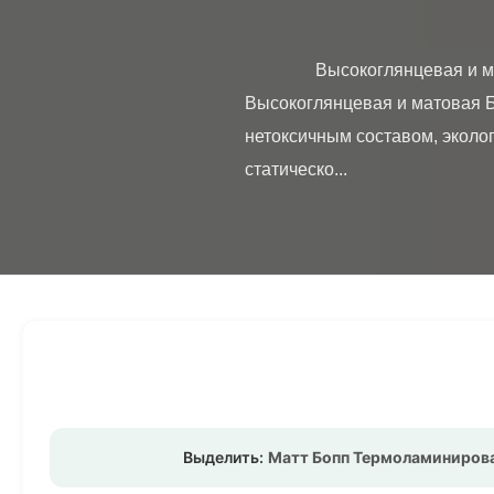
                Высокоглянцевая и матовая БОПП термоламинационная пленка 2000-4000 м Обзор продукта 
Высокоглянцевая и матовая Б
нетоксичным составом, эколо
статическо...

Выделить:
Матт Бопп Термоламинирова