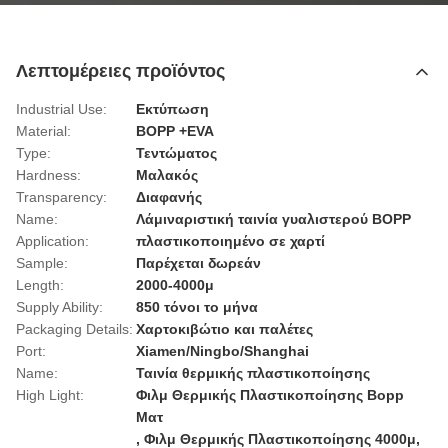
Λεπτομέρειες προϊόντος
Industrial Use:
Εκτύπωση
Material:
BOPP +EVA
Type:
Τεντώματος
Hardness:
Μαλακός
Transparency:
Διαφανής
Name:
Λάμιναριστική ταινία γυαλιστερού BOPP
Application:
πλαστικοποιημένο σε χαρτί
Sample:
Παρέχεται δωρεάν
Length:
2000-4000μ
Supply Ability:
850 τόνοι το μήνα
Packaging Details:
Χαρτοκιβώτιο και παλέτες
Port:
Xiamen/Ningbo/Shanghai
Name:
Ταινία θερμικής πλαστικοποίησης
High Light:
Φιλμ Θερμικής Πλαστικοποίησης Bopp
Ματ
,
Φιλμ Θερμικής Πλαστικοποίησης 4000μ
,