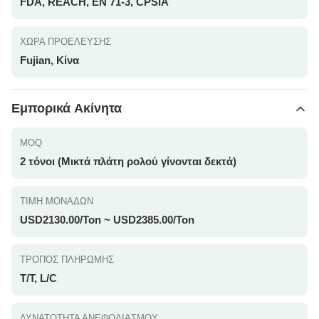
FDA, REACH, EN 71-3, CPSIA
ΧΏΡΑ ΠΡΟΈΛΕΥΣΗΣ
Fujian, Κίνα
Εμπορικά Ακίνητα
MOQ
2 τόνοι (Μικτά πλάτη ρολού γίνονται δεκτά)
ΤΙΜΉ ΜΟΝΆΔΩΝ
USD2130.00/Ton ~ USD2385.00/Ton
ΤΡΌΠΟΣ ΠΛΗΡΩΜΉΣ
T/T, L/C
ΔΥΝΑΤΌΤΗΤΑ ΑΝΕΦΟΔΙΑΣΜΟΎ