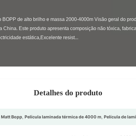
a China. Este produto apresenta composição não tóxica, fabricaçã
tricidade estática,Excelente resist...

Detalhes do produto
o Matt Bopp
,
Película laminada térmica de 4000 m
,
Película de lam