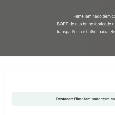
                Filme laminado térmico BOPP de alto brilho e massa 2000-4000m Visão geral do produto filme laminado térmico 
BOPP de alto brilho fabricado n
transparência e brilho, baixa elec
Destacar:
Filme laminado térmic