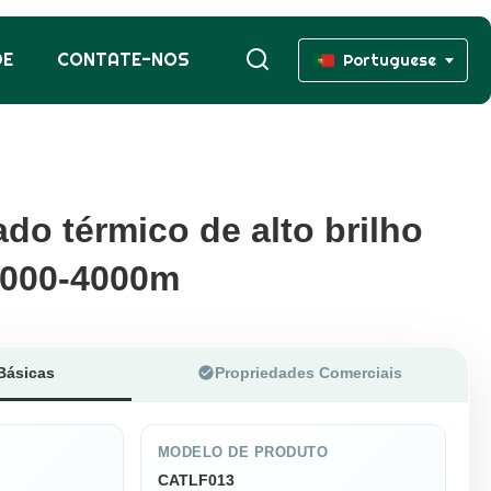
DE
CONTATE-NOS
Portuguese
do térmico de alto brilho
do térmico de alto brilho
2000-4000m
2000-4000m
Básicas
Propriedades Comerciais
MODELO DE PRODUTO
CATLF013