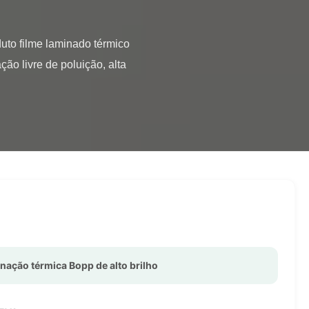
o livre de poluição, alta 
inação térmica Bopp de alto brilho