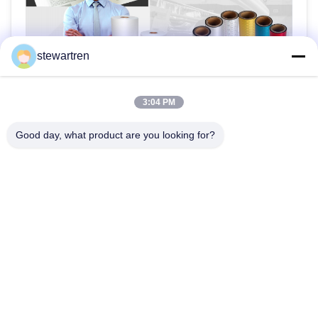
stewartren
3:04 PM
Good day, what product are you looking for?
tele: 86-592-5503592
E-posta: sales@after-printing.com
2601 numaralı 13 Jinzhong Yolu, Huli Bölgesi, Xiamen, Çin
Ev
Ürünler
Hakkımızda
Fabrika Turu
Kalite Kontrol
Bize Ulaşın
Bir İndirim İste