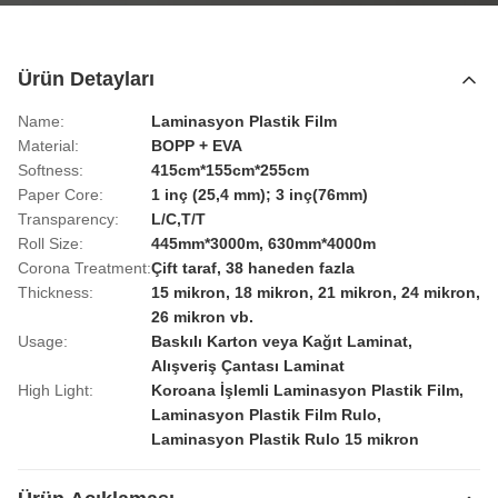
Ürün Detayları
Name:
Laminasyon Plastik Film
Material:
BOPP + EVA
Softness:
415cm*155cm*255cm
Paper Core:
1 inç (25,4 mm); 3 inç(76mm)
Transparency:
L/C,T/T
Roll Size:
445mm*3000m, 630mm*4000m
Corona Treatment:
Çift taraf, 38 haneden fazla
Thickness:
15 mikron, 18 mikron, 21 mikron, 24 mikron,
26 mikron vb.
Usage:
Baskılı Karton veya Kağıt Laminat,
Alışveriş Çantası Laminat
High Light:
Koroana İşlemli Laminasyon Plastik Film
,
Laminasyon Plastik Film Rulo
,
Laminasyon Plastik Rulo 15 mikron