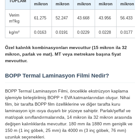
TOPLAM
mikron
mikron
mikron
mikron
mikron
Verim
61.275
52.247
43.668
43.956
56.433
m²/kg
kg/m²
0.0163
0.0191
0.0229
0.0228
0.0177
Özel kalınlık kombinasyonları mevcuttur (15 mikron ila 32
mikron, parlak ve mat). MT veya metrekare başına fiyat
mevcuttur.
BOPP Termal Laminasyon Filmi Nedir?
BOPP Termal Laminasyon Filmi, öncelikle ekstrüzyon kaplama
işlemiyle birleştirilmiş BOPP + EVA katmanlarından oluşur. Nihai
film, bir tarafta BOPP film özelliklerine ve diğer tarafta kuru
laminasyon için ısıya duyarlı bir yüzeye sahiptir. Parlak/şeffaf ve
mat/opak sınıflandırmalarında, 14 mikron ila 32 mikron arasında
değişen kalınlıklarda mevcuttur. 180 mm ila 1880 mm genişlik ve
150 m (1 inç göbek, 25 mm) ila 4000 m (3 inç göbek, 76 mm)
uzunluk seçenekleri.