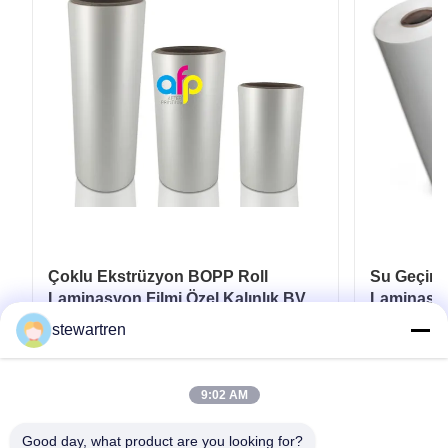
Çoklu Ekstrüzyon BOPP Roll
Su Geçir
Laminasyon Filmi Özel Kalınlık BV
Laminasyo
Onaylaması
mikron 20
stewartren
mikron
En İyi Fiyatı Alın
9:02 AM
Good day, what product are you looking for?