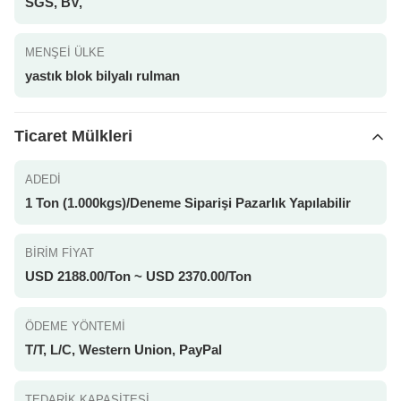
SGS, BV,
MENŞEI ÜLKE
yastık blok bilyalı rulman
Ticaret Mülkleri
ADEDI
1 Ton (1.000kgs)/Deneme Siparişi Pazarlık Yapılabilir
BIRIM FIYAT
USD 2188.00/Ton ~ USD 2370.00/Ton
ÖDEME YÖNTEMI
T/T, L/C, Western Union, PayPal
TEDARIK KAPASITESI