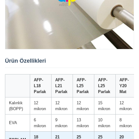
Ürün Özellikleri
AFP-
AFP-
AFP-
AFP-
AFP-
L18
L21
L25
L25
Y20
Parlak
Parlak
Parlak
Parlak
Mat
Kalınlık
12
12
12
15
12
(BOPP)
mikron
mikron
mikron
mikron
mikron
6
9
13
10
8
EVA
mikron
mikron
mikron
mikron
mikron
18
21
25
25
20