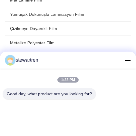
Mat Lamine Film
Yumuşak Dokunuşlu Laminasyon Filmi
Çizilmeye Dayanıklı Film
Metalize Polyester Film
Lazer Holografik Film
stewartren
rulo laminasyon filmi
1:23 PM
Good day, what product are you looking for?
tele: 0086-592-5503592
E-posta: sales@after-printing.com
2601 numaralı 13 Jinzhong Yolu, Huli Bölgesi, Xiamen, Çin