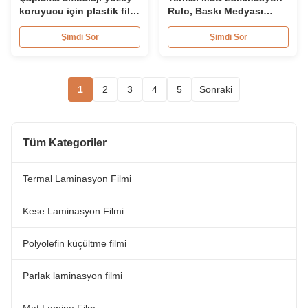
koruyucu için plastik film
Rulo, Baskı Medyası
rulo laminatör
Laminat Mylar Film Rulo
Şimdi Sor
Şimdi Sor
1
2
3
4
5
Sonraki
Tüm Kategoriler
Termal Laminasyon Filmi
Kese Laminasyon Filmi
Polyolefin küçültme filmi
Parlak laminasyon filmi