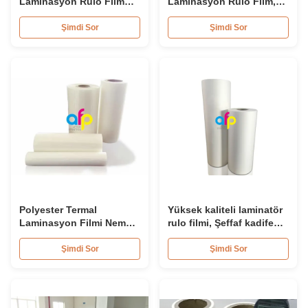
Laminasyon Rulo Film
Laminasyon Rulo Film,
Yarı Saydam Karton /
Polyester Laminasyon
Kutular İçin
Film Rulo
Şimdi Sor
Şimdi Sor
Polyester Termal
Yüksek kaliteli laminatör
Laminasyon Filmi Neme
rulo filmi, Şeffaf kadife
Dayanıklı Plastik
dokunmatik filmi 17
Laminasyon Rulo Film
mikron - 30 mikron
Şimdi Sor
Şimdi Sor