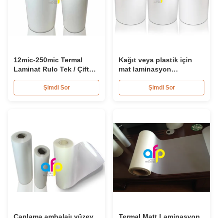
12mic-250mic Termal
Kağıt veya plastik için
Laminat Rulo Tek / Çift
mat laminasyon
Conora Tedavi PET
filmi/BOPP termal/kuru
daraltma filmi üreticileri
laminasyon filmi
Şimdi Sor
Şimdi Sor
Çaplama ambalajı yüzey
Termal Matt Laminasyon