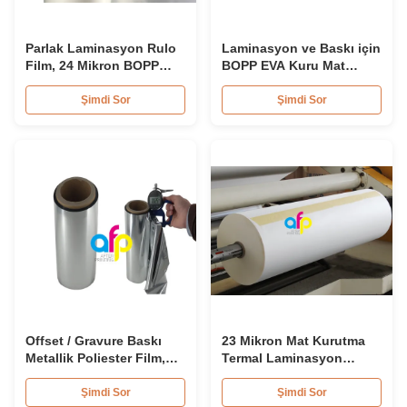
Parlak Laminasyon Rulo
Laminasyon ve Baskı için
Film, 24 Mikron BOPP
BOPP EVA Kuru Mat
Laminasyon Filmi 445mm
Laminasyon Rulosu
* 3000m Rulo
Yumuşak
Şimdi Sor
Şimdi Sor
Offset / Gravure Baskı
23 Mikron Mat Kurutma
Metallik Poliester Film,
Termal Laminasyon
Yumuşak Mat
Rulosu EVA Tutkal
Laminasyon Rulo
Kaplamalı Çevre Dostu
Şimdi Sor
Şimdi Sor