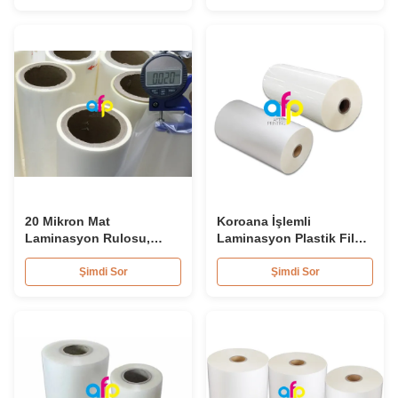
20 Mikron Mat
Koroana İşlemli
Laminasyon Rulosu,
Laminasyon Plastik Film
Yumuşak Mat Plastik Film
Rulo 15 mikron 18 mikron
381mm*2000m
20 mikron
Şimdi Sor
Şimdi Sor
445mm*3000m