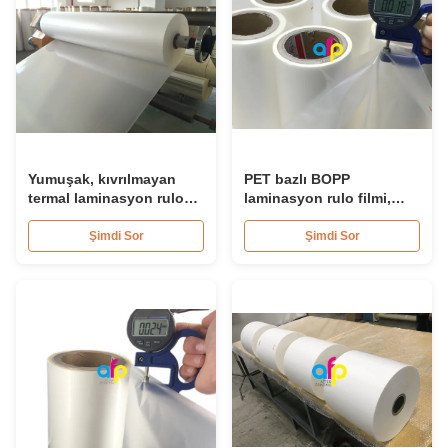
Yumuşak, kıvrılmayan
PET bazlı BOPP
termal laminasyon rulo
laminasyon rulo filmi,
filmi 350mm*3000m
çoklu ekstrüzyon açık
termal laminat rulo
Şimdi Sor
Şimdi Sor