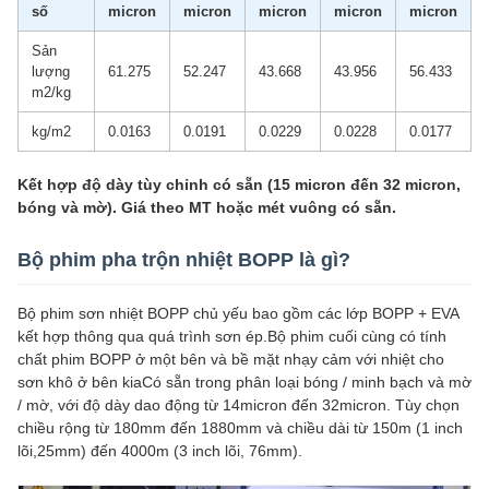
số
micron
micron
micron
micron
micron
Sản
lượng
61.275
52.247
43.668
43.956
56.433
m2/kg
kg/m2
0.0163
0.0191
0.0229
0.0228
0.0177
Kết hợp độ dày tùy chỉnh có sẵn (15 micron đến 32 micron,
bóng và mờ). Giá theo MT hoặc mét vuông có sẵn.
Bộ phim pha trộn nhiệt BOPP là gì?
Bộ phim sơn nhiệt BOPP chủ yếu bao gồm các lớp BOPP + EVA
kết hợp thông qua quá trình sơn ép.Bộ phim cuối cùng có tính
chất phim BOPP ở một bên và bề mặt nhạy cảm với nhiệt cho
sơn khô ở bên kiaCó sẵn trong phân loại bóng / minh bạch và mờ
/ mờ, với độ dày dao động từ 14micron đến 32micron. Tùy chọn
chiều rộng từ 180mm đến 1880mm và chiều dài từ 150m (1 inch
lõi,25mm) đến 4000m (3 inch lõi, 76mm).