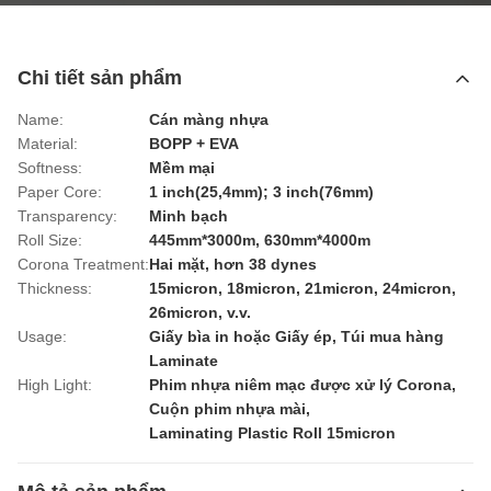
Chi tiết sản phẩm
Name:
Cán màng nhựa
Material:
BOPP + EVA
Softness:
Mềm mại
Paper Core:
1 inch(25,4mm); 3 inch(76mm)
Transparency:
Minh bạch
Roll Size:
445mm*3000m, 630mm*4000m
Corona Treatment:
Hai mặt, hơn 38 dynes
Thickness:
15micron, 18micron, 21micron, 24micron,
26micron, v.v.
Usage:
Giấy bìa in hoặc Giấy ép, Túi mua hàng
Laminate
High Light:
Phim nhựa niêm mạc được xử lý Corona
,
Cuộn phim nhựa mài
,
Laminating Plastic Roll 15micron