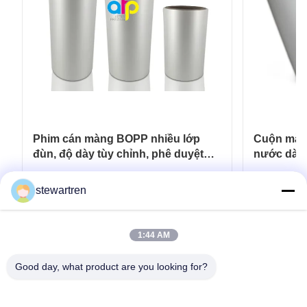
Phim cán màng BOPP nhiều lớp
Cuộn màn
đùn, độ dày tùy chỉnh, phê duyệt
nước dày 
BV
20micron 
Nhận được giá tốt nhất
N
stewartren
1:44 AM
Good day, what product are you looking for?
điện thoại: 0086-592-5503592
E-mail: sales@after-printing.com