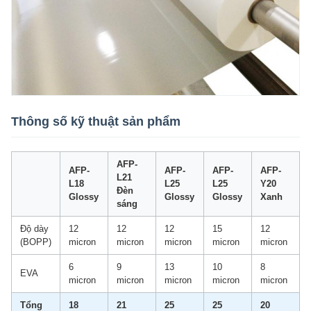
Thông số kỹ thuật sản phẩm
AFP-
AFP-
AFP-
AFP-
AFP-
L21
L18
L25
L25
Y20
Đèn
Glossy
Glossy
Glossy
Xanh
sáng
Độ dày
12
12
12
15
12
(BOPP)
micron
micron
micron
micron
micron
6
9
13
10
8
EVA
micron
micron
micron
micron
micron
Tổng
18
21
25
25
20