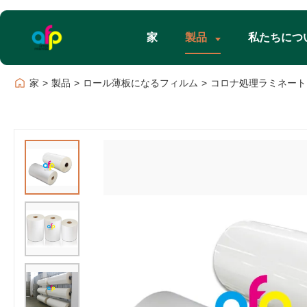
家
製品
私たちにつ
家
>
製品
>
ロール薄板になるフィルム
>
コロナ処理ラミネートプ