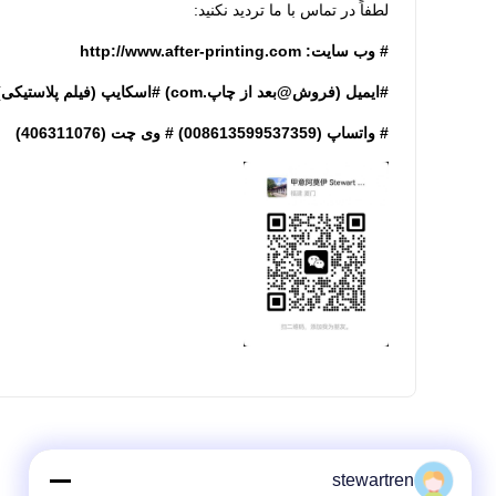
لطفاً در تماس با ما ترديد نکنید:
# وب سایت: http://www.after-printing.com
#ایمیل (فروش@بعد از چاپ.com) #اسکایپ (فیلم پلاستیکی)
# واتساپ (008613599537359) # وی چت (406311076)
stewartren