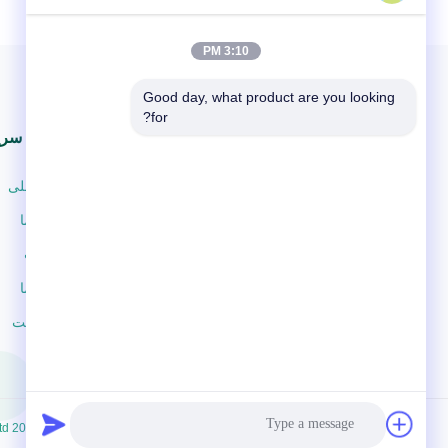
3:10 PM
Good day, what product are you looking 
for?
پیوندهای سری
صفحه اصلی
در مورد ما
محصولات
تماس با ما
نقشه سایت
©2026-2026 Xiamen After-printing Finishing Supplies Co.,Ltd. کلیه حقوق محفوظ است