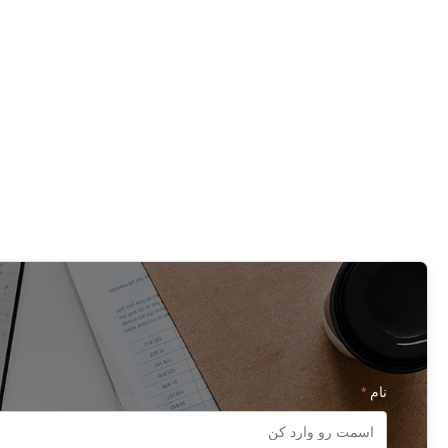
نام
*