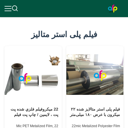
فیلم پلی استر متالیز
فیلم پلی استر متالایز شده ۲۲
22 ميکروفيلم فلزي شده پت
میکرون با عرض ۱۸۰ میلی‌متر
پت ، لايمين / چاپ پت فيلم
تا ۱۳۰۰ میلی‌متر برای کاغذ /
پلاستيکي تاييد SGS
مقوا
22 Mic PET Metalized Film,
22mic Metalized Polyester Film