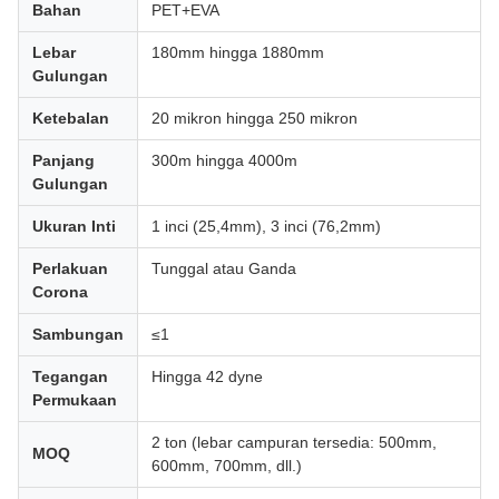
Bahan
PET+EVA
Lebar
180mm hingga 1880mm
Gulungan
Ketebalan
20 mikron hingga 250 mikron
Panjang
300m hingga 4000m
Gulungan
Ukuran Inti
1 inci (25,4mm), 3 inci (76,2mm)
Perlakuan
Tunggal atau Ganda
Corona
Sambungan
≤1
Tegangan
Hingga 42 dyne
Permukaan
2 ton (lebar campuran tersedia: 500mm,
MOQ
600mm, 700mm, dll.)