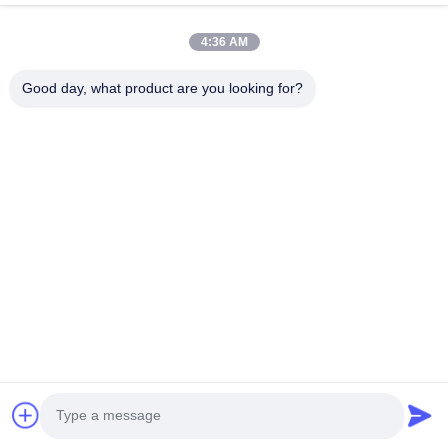
4:36 AM
Good day, what product are you looking for?
tel: 0086-592-5503592
E-mail: sales@after-printing.com
Unit 2601 No. 13 Jalan Jinzhong, Distrik Huli, Xiamen, Cina
Rumah
Produk
tentang kita
tur pabrik
Kontrol Kualitas
Hubungi kami
Minta Kutipan
© 2026 Xiamen After-printing Finishing Supplies Co.,Ltd. All Rights
Reserved.