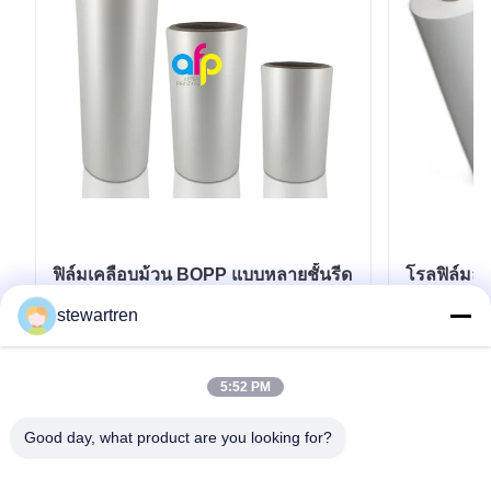
ฟิล์มเคลือบม้วน BOPP แบบหลายชั้นรีด
โรลฟิล์มละ
ขึ้นรูป ความหนาปรับแต่งได้ ได้รับการ
15ไมครอน
stewartren
อนุมัติจาก BV
23ไมครอน
หา ราคา ที่ ดี ที่สุด
5:52 PM
Good day, what product are you looking for?