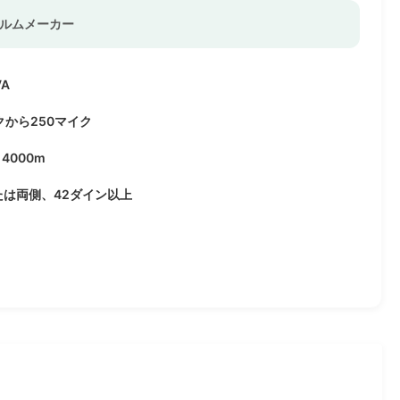
ィルムメーカー
VA
クから250マイク
4000m
たは両側、42ダイン以上