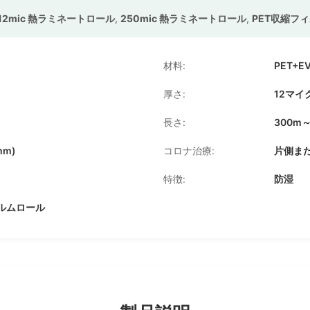
12mic 熱ラミネートロール
,
250mic 熱ラミネートロール
,
PET収縮フ
材料:
PET+E
厚さ:
12マイ
長さ:
300m～
mm)
コロナ治療:
片側ま
特徴:
防湿
ルムロール