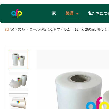
家
製品
私たちにつ
家
>
製品
>
ロール薄板になるフィルム
>
12mic-250mic