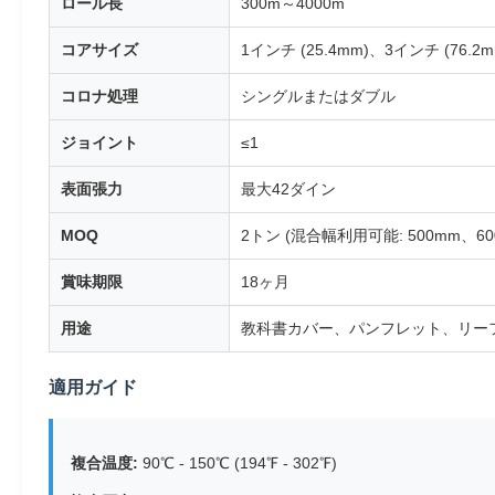
ロール長
300m～4000m
コアサイズ
1インチ (25.4mm)、3インチ (76.2m
コロナ処理
シングルまたはダブル
ジョイント
≤1
表面張力
最大42ダイン
MOQ
2トン (混合幅利用可能: 500mm、6
賞味期限
18ヶ月
用途
教科書カバー、パンフレット、リー
適用ガイド
複合温度:
90℃ - 150℃ (194℉ - 302℉)