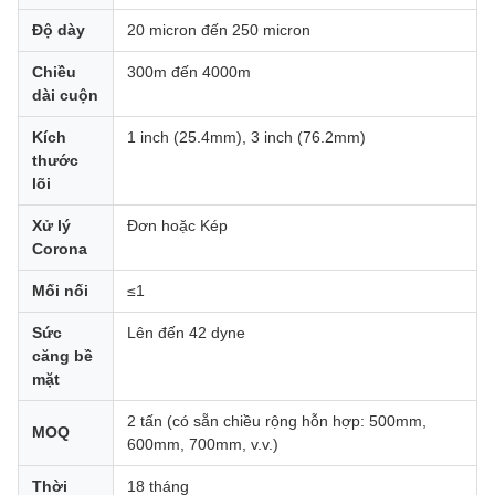
Độ dày
20 micron đến 250 micron
Chiều
300m đến 4000m
dài cuộn
Kích
1 inch (25.4mm), 3 inch (76.2mm)
thước
lõi
Xử lý
Đơn hoặc Kép
Corona
Mối nối
≤1
Sức
Lên đến 42 dyne
căng bề
mặt
2 tấn (có sẵn chiều rộng hỗn hợp: 500mm,
MOQ
600mm, 700mm, v.v.)
Thời
18 tháng