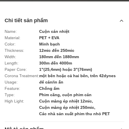
Chi tiết sản phẩm
Name:
Cuộn cán nhiệt
Material:
PET + EVA
Color:
Minh bạch
Thickness:
12mic đến 250mic
Width:
180mm đến 1880mm
Length:
300m đến 4000m
Paper Core:
1"(25,4mm) hoặc 3"(76mm)
Corona Treatment:
một bên hoặc cả hai bên, trên 42dynes
Usage:
để cán/in ấn
Feature:
Chống ẩm
Type:
Phim căng, cuộn phim cán
High Light:
Cuộn màng ép nhiệt 12mic
,
Cuộn màng ép nhiệt 250mic
,
Các nhà sản xuất phim thu nhỏ PET