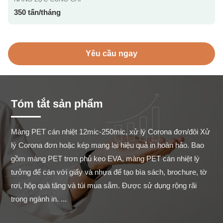
350 tấn/tháng
Yêu cầu ngay
Tóm tắt sản phẩm
Màng PET cán nhiệt 12mic-250mic, xử lý Corona đơn/đôi Xử 
lý Corona đơn hoặc kép mang lại hiệu quả in hoàn hảo. Bao 
gồm màng PET trơn phủ keo EVA, màng PET cán nhiệt lý 
tưởng để cán với giấy và nhựa để tạo bìa sách, brochure, tờ 
rơi, hộp quà tặng và túi mua sắm. Được sử dụng rộng rãi 
trong ngành in. ...