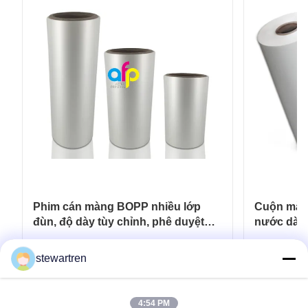
Phim cán màng BOPP nhiều lớp
Cuộn màn
đùn, độ dày tùy chỉnh, phê duyệt
nước dày 
BV
20micron 
Nhận được giá tốt nhất
N
stewartren
4:54 PM