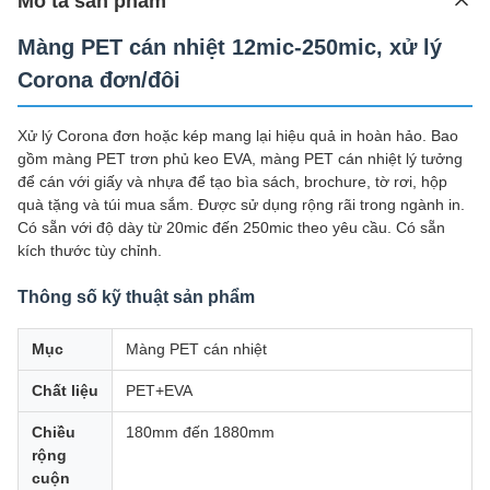
Mô tả sản phẩm
Màng PET cán nhiệt 12mic-250mic, xử lý
Corona đơn/đôi
Xử lý Corona đơn hoặc kép mang lại hiệu quả in hoàn hảo. Bao
gồm màng PET trơn phủ keo EVA, màng PET cán nhiệt lý tưởng
để cán với giấy và nhựa để tạo bìa sách, brochure, tờ rơi, hộp
quà tặng và túi mua sắm. Được sử dụng rộng rãi trong ngành in.
Có sẵn với độ dày từ 20mic đến 250mic theo yêu cầu. Có sẵn
kích thước tùy chỉnh.
Thông số kỹ thuật sản phẩm
Mục
Màng PET cán nhiệt
Chất liệu
PET+EVA
Chiều
180mm đến 1880mm
rộng
cuộn