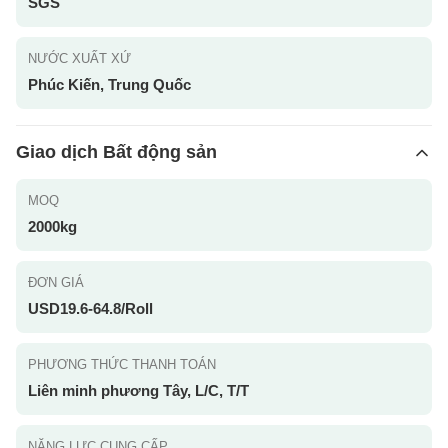
SGS
NƯỚC XUẤT XỨ
Phúc Kiến, Trung Quốc
Giao dịch Bất động sản
MOQ
2000kg
ĐƠN GIÁ
USD19.6-64.8/Roll
PHƯƠNG THỨC THANH TOÁN
Liên minh phương Tây, L/C, T/T
NĂNG LỰC CUNG CẤP