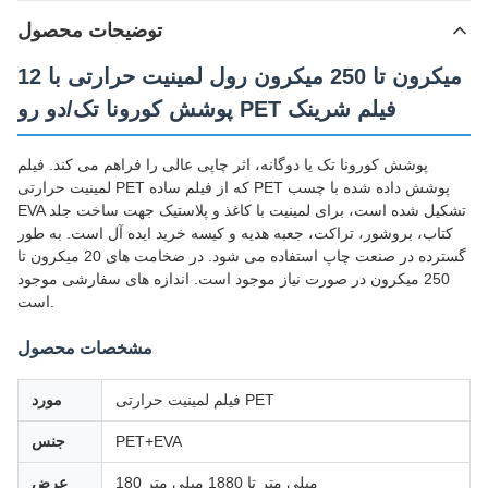
توضیحات محصول
12 میکرون تا 250 میکرون رول لمینیت حرارتی با
پوشش کورونا تک/دو رو PET فیلم شرینک
پوشش کورونا تک یا دوگانه، اثر چاپی عالی را فراهم می کند. فیلم
لمینیت حرارتی PET که از فیلم ساده PET پوشش داده شده با چسب
EVA تشکیل شده است، برای لمینیت با کاغذ و پلاستیک جهت ساخت جلد
کتاب، بروشور، تراکت، جعبه هدیه و کیسه خرید ایده آل است. به طور
گسترده در صنعت چاپ استفاده می شود. در ضخامت های 20 میکرون تا
250 میکرون در صورت نیاز موجود است. اندازه های سفارشی موجود
است.
مشخصات محصول
فیلم لمینیت حرارتی PET
مورد
PET+EVA
جنس
180 میلی متر تا 1880 میلی متر
عرض