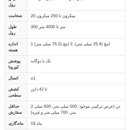
رول
20 میکرون تا 250 میکرون
ضخامت
300 متر تا 4000 متر
طول
رول
1 اینچ (25.4 میلی متر)، 3 اینچ (76.2 میلی متر)
اندازه
هسته
تک یا دوگانه
پوشش
کورونا
≤1
اتصال
تا 42 داین
کشش
سطحی
2 تن (عرض ترکیبی موجود: 500 میلی متر، 600 میلی
حداقل
متر، 700 میلی متر و غیره)
سفارش
18 ماه
ماندگاری